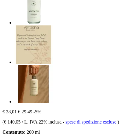
€ 28,01
€ 29,49
-5%
(
€ 140,05 / L
, IVA 22% inclusa
-
spese di spedizione escluse
)
Contenuto:
200 ml