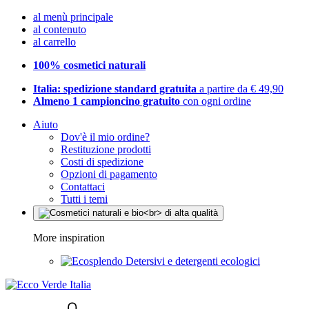
al menù principale
al contenuto
al carrello
100% cosmetici naturali
Italia: spedizione standard gratuita
a partire da € 49,90
Almeno 1 campioncino gratuito
con ogni ordine
Aiuto
Dov'è il mio ordine?
Restituzione prodotti
Costi di spedizione
Opzioni di pagamento
Contattaci
Tutti i temi
More inspiration
Detersivi e detergenti ecologici