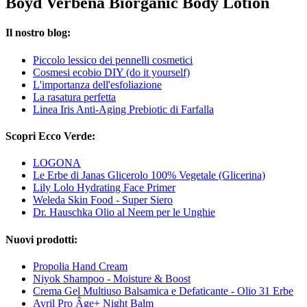
Boyd Verbena Biorganic Body Lotion
Il nostro blog:
Piccolo lessico dei pennelli cosmetici
Cosmesi ecobio DIY (do it yourself)
L'importanza dell'esfoliazione
La rasatura perfetta
Linea Iris Anti-Aging Prebiotic di Farfalla
Scopri Ecco Verde:
LOGONA
Le Erbe di Janas Glicerolo 100% Vegetale (Glicerina)
Lily Lolo Hydrating Face Primer
Weleda Skin Food - Super Siero
Dr. Hauschka Olio al Neem per le Unghie
Nuovi prodotti:
Propolia Hand Cream
Niyok Shampoo - Moisture & Boost
Crema Gel Multiuso Balsamica e Defaticante - Olio 31 Erbe
Avril Pro Âge+ Night Balm