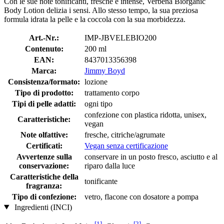
Con le sue note tonificanti, fresche e intense, Verbena Biorganic
Body Lotion delizia i sensi. Allo stesso tempo, la sua preziosa
formula idrata la pelle e la coccola con la sua morbidezza.
Art.-Nr.:
IMP-JBVELEBIO200
Contenuto:
200 ml
EAN:
8437013356398
Marca:
Jimmy Boyd
Consistenza/formato:
lozione
Tipo di prodotto:
trattamento corpo
Tipi di pelle adatti:
ogni tipo
confezione con plastica ridotta, unisex,
Caratteristiche:
vegan
Note olfattive:
fresche, citriche/agrumate
Certificati:
Vegan senza certificazione
Avvertenze sulla
conservare in un posto fresco, asciutto e al
conservazione:
riparo dalla luce
Caratteristiche della
tonificante
fragranza:
Tipo di confezione:
vetro, flacone con dosatore a pompa
Ingredienti (INCI)
[1]
[2]