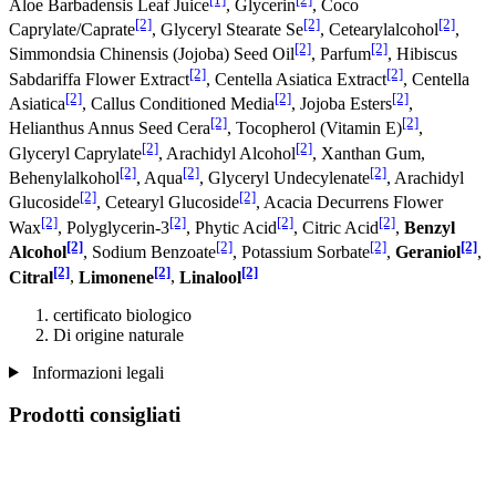
Aloe Barbadensis Leaf Juice
, Glycerin
, Coco
[2]
[2]
[2]
Caprylate/Caprate
, Glyceryl Stearate Se
, Cetearylalcohol
,
[2]
[2]
Simmondsia Chinensis (Jojoba) Seed Oil
, Parfum
, Hibiscus
[2]
[2]
Sabdariffa Flower Extract
, Centella Asiatica Extract
, Centella
[2]
[2]
[2]
Asiatica
, Callus Conditioned Media
, Jojoba Esters
,
[2]
[2]
Helianthus Annus Seed Cera
, Tocopherol (Vitamin E)
,
[2]
[2]
Glyceryl Caprylate
, Arachidyl Alcohol
, Xanthan Gum,
[2]
[2]
[2]
Behenylalkohol
, Aqua
, Glyceryl Undecylenate
, Arachidyl
[2]
[2]
Glucoside
, Cetearyl Glucoside
, Acacia Decurrens Flower
[2]
[2]
[2]
[2]
Wax
, Polyglycerin-3
, Phytic Acid
, Citric Acid
,
Benzyl
[2]
[2]
[2]
[2]
Alcohol
, Sodium Benzoate
, Potassium Sorbate
,
Geraniol
,
[2]
[2]
[2]
Citral
,
Limonene
,
Linalool
certificato biologico
Di origine naturale
Informazioni legali
Prodotti consigliati