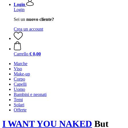
Login
Login
Sei un
nuovo cliente?
Crea un account
Carrello
€ 0,00
Marche
Viso
Make-up
Corpo
Capelli
Uomo
Bambini e neonati
Temi
Solari
Offerte
I WANT YOU NAKED
But