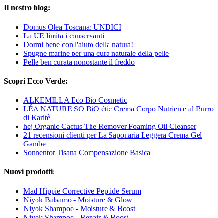
Il nostro blog:
Domus Olea Toscana: UNDICI
La UE limita i conservanti
Dormi bene con l'aiuto della natura!
Spugne marine per una cura naturale della pelle
Pelle ben curata nonostante il freddo
Scopri Ecco Verde:
ALKEMILLA Eco Bio Cosmetic
LÉA NATURE SO BiO étic Crema Corpo Nutriente al Burro
di Karitè
hej Organic Cactus The Remover Foaming Oil Cleanser
21 recensioni clienti per La Saponaria Leggera Crema Gel
Gambe
Sonnentor Tisana Compensazione Basica
Nuovi prodotti:
Mad Hippie Corrective Peptide Serum
Niyok Balsamo - Moisture & Glow
Niyok Shampoo - Moisture & Boost
Niyok Shampoo - Repair & Boost