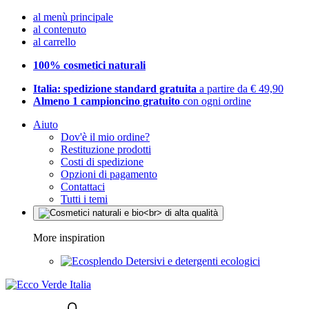
al menù principale
al contenuto
al carrello
100% cosmetici naturali
Italia: spedizione standard gratuita
a partire da € 49,90
Almeno 1 campioncino gratuito
con ogni ordine
Aiuto
Dov'è il mio ordine?
Restituzione prodotti
Costi di spedizione
Opzioni di pagamento
Contattaci
Tutti i temi
More inspiration
Detersivi e detergenti ecologici