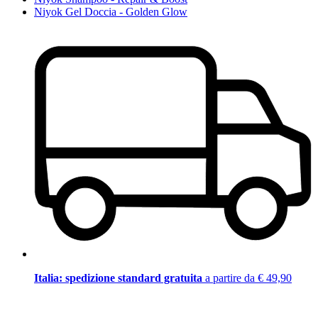
Niyok Gel Doccia - Golden Glow
Italia: spedizione standard gratuita
a partire da € 49,90