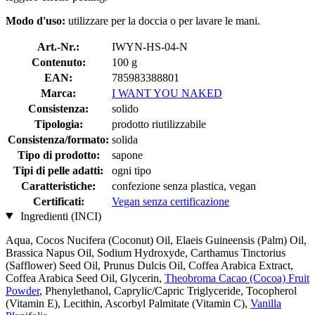
Modo d'uso:
utilizzare per la doccia o per lavare le mani.
Art.-Nr.:
IWYN-HS-04-N
Contenuto:
100 g
EAN:
785983388801
Marca:
I WANT YOU NAKED
Consistenza:
solido
Tipologia:
prodotto riutilizzabile
Consistenza/formato:
solida
Tipo di prodotto:
sapone
Tipi di pelle adatti:
ogni tipo
Caratteristiche:
confezione senza plastica, vegan
Certificati:
Vegan senza certificazione
Ingredienti (INCI)
Aqua, Cocos Nucifera (Coconut) Oil, Elaeis Guineensis (Palm) Oil,
Brassica Napus Oil, Sodium Hydroxyde, Carthamus Tinctorius
(Safflower) Seed Oil, Prunus Dulcis Oil, Coffea Arabica Extract,
Coffea Arabica Seed Oil, Glycerin,
Theobroma Cacao (Cocoa) Fruit
Powder
, Phenylethanol, Caprylic/Capric Triglyceride, Tocopherol
(Vitamin E), Lecithin, Ascorbyl Palmitate (Vitamin C),
Vanilla