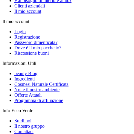
Hai bisogno di ulteriore aiuto?
Clienti aziendali
Il mio account
Il mio account
Login
Registrazione
Password dimenticata?
Dove è il mio pacchetto?
Riscossione buoni
Informazioni Utili
beauty Blog
Ingredienti
Cosmesi Naturale Certificata
Noi e il nostro ambiente
Offerte Attuali
Programma di affiliazione
Info Ecco Verde
Su di noi
Il nostro gruppo
Contattaci