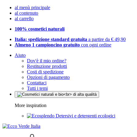
al menù principale
al contenuto
al carrello
100% cosmetici naturali
Italia: spedizione standard gratuita
a partire da € 49,90
Almeno 1 campioncino gratuito
con ogni ordine
Aiuto
Dov'è il mio ordine?
Restituzione prodotti
Costi di spedizione
Opzioni di pagamento
Contattaci
Tutti i temi
More inspiration
Detersivi e detergenti ecologici