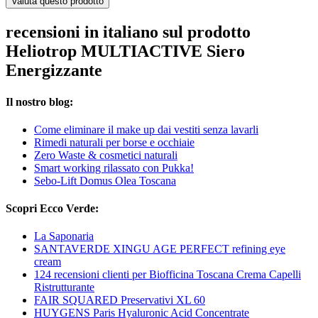
Valuta questo prodotto
recensioni in italiano sul prodotto
Heliotrop MULTIACTIVE Siero
Energizzante
Il nostro blog:
Come eliminare il make up dai vestiti senza lavarli
Rimedi naturali per borse e occhiaie
Zero Waste & cosmetici naturali
Smart working rilassato con Pukka!
Sebo-Lift Domus Olea Toscana
Scopri Ecco Verde:
La Saponaria
SANTAVERDE XINGU AGE PERFECT refining eye
cream
124 recensioni clienti per Biofficina Toscana Crema Capelli
Ristrutturante
FAIR SQUARED Preservativi XL 60
HUYGENS Paris Hyaluronic Acid Concentrate