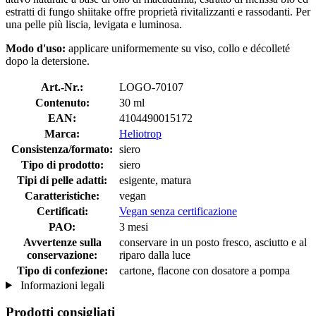
estratti di fungo shiitake offre proprietà rivitalizzanti e rassodanti. Per
una pelle più liscia, levigata e luminosa.
Modo d'uso:
applicare uniformemente su viso, collo e décolleté
dopo la detersione.
Art.-Nr.:
LOGO-70107
Contenuto:
30 ml
EAN:
4104490015172
Marca:
Heliotrop
Consistenza/formato:
siero
Tipo di prodotto:
siero
Tipi di pelle adatti:
esigente, matura
Caratteristiche:
vegan
Certificati:
Vegan senza certificazione
PAO:
3 mesi
Avvertenze sulla
conservare in un posto fresco, asciutto e al
conservazione:
riparo dalla luce
Tipo di confezione:
cartone, flacone con dosatore a pompa
Informazioni legali
Prodotti consigliati