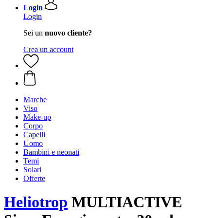
Login
Login
Sei un
nuovo cliente?
Crea un account
Marche
Viso
Make-up
Corpo
Capelli
Uomo
Bambini e neonati
Temi
Solari
Offerte
Heliotrop
MULTIACTIVE