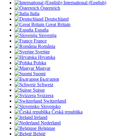
International (English)
Österreich
Italia
Deutschland
Great Britain
España
Slovenija
France
România
Sverige
Hrvatska
Polska
Magyar
Suomi
България
Schweiz
Suisse
Svizzera
Switzerland
Slovensko
Česká republika
Ireland
Nederland
Belgique
België