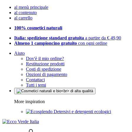
al menù principale
al contenuto
al carrello
100% cosmetici naturali
Italia: spedizione standard gratuita
a partire da € 49,90
Almeno 1 campioncino gratuito
con ogni ordine
Aiuto
Dov'è il mio ordine?
Restituzione prodotti
Costi di spedizione
Opzioni di pagamento
Contattaci
Tutti i temi
More inspiration
Detersivi e detergenti ecologici