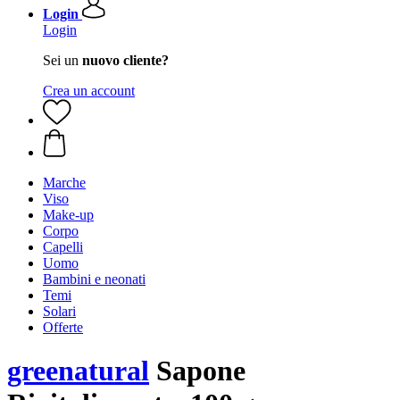
Login
Login
Sei un
nuovo cliente?
Crea un account
Marche
Viso
Make-up
Corpo
Capelli
Uomo
Bambini e neonati
Temi
Solari
Offerte
greenatural
Sapone