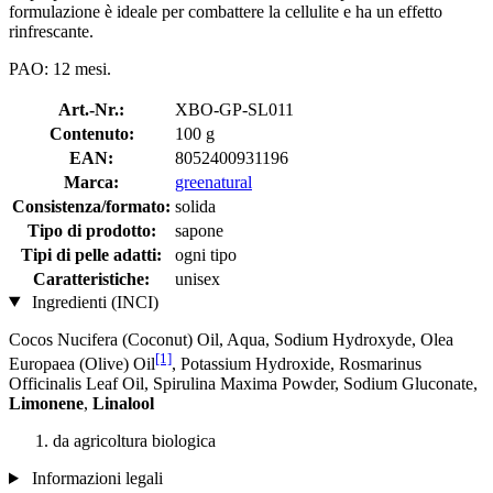
formulazione è ideale per combattere la cellulite e ha un effetto
rinfrescante.
PAO: 12 mesi.
Art.-Nr.:
XBO-GP-SL011
Contenuto:
100 g
EAN:
8052400931196
Marca:
greenatural
Consistenza/formato:
solida
Tipo di prodotto:
sapone
Tipi di pelle adatti:
ogni tipo
Caratteristiche:
unisex
Ingredienti (INCI)
Cocos Nucifera (Coconut) Oil, Aqua, Sodium Hydroxyde, Olea
[1]
Europaea (Olive) Oil
, Potassium Hydroxide, Rosmarinus
Officinalis Leaf Oil, Spirulina Maxima Powder, Sodium Gluconate,
Limonene
,
Linalool
da agricoltura biologica
Informazioni legali