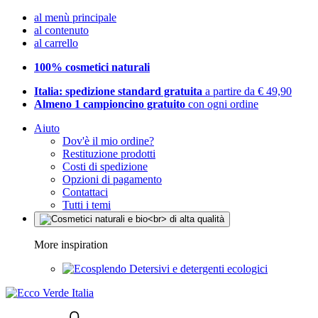
al menù principale
al contenuto
al carrello
100% cosmetici naturali
Italia: spedizione standard gratuita
a partire da € 49,90
Almeno 1 campioncino gratuito
con ogni ordine
Aiuto
Dov'è il mio ordine?
Restituzione prodotti
Costi di spedizione
Opzioni di pagamento
Contattaci
Tutti i temi
More inspiration
Detersivi e detergenti ecologici