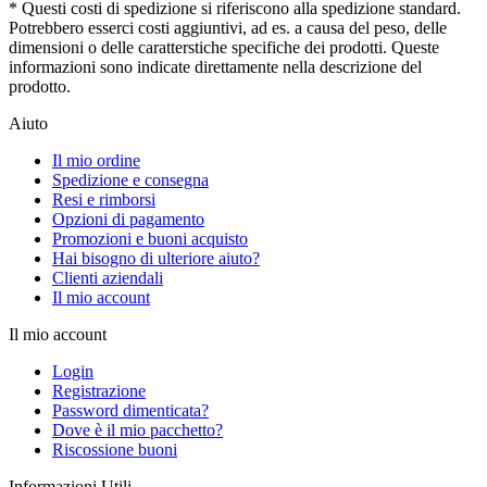
* Questi costi di spedizione si riferiscono alla spedizione standard.
Potrebbero esserci costi aggiuntivi, ad es. a causa del peso, delle
dimensioni o delle caratterstiche specifiche dei prodotti. Queste
informazioni sono indicate direttamente nella descrizione del
prodotto.
Aiuto
Il mio ordine
Spedizione e consegna
Resi e rimborsi
Opzioni di pagamento
Promozioni e buoni acquisto
Hai bisogno di ulteriore aiuto?
Clienti aziendali
Il mio account
Il mio account
Login
Registrazione
Password dimenticata?
Dove è il mio pacchetto?
Riscossione buoni
Informazioni Utili