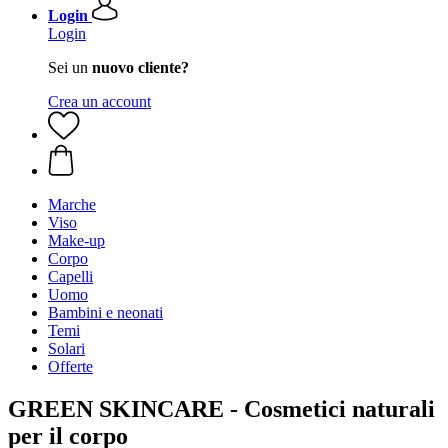
Login
Login
Sei un
nuovo cliente?
Crea un account
Marche
Viso
Make-up
Corpo
Capelli
Uomo
Bambini e neonati
Temi
Solari
Offerte
GREEN SKINCARE - Cosmetici naturali
per il corpo