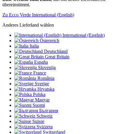
übereinstimmt.
Zu Ecco Verde International (English)
Anderes Lieferland wählen
International (English)
Österreich
Italia
Deutschland
Great Britain
España
Slovenija
France
România
Sverige
Hrvatska
Polska
Magyar
Suomi
България
Schweiz
Suisse
Svizzera
Switzerland