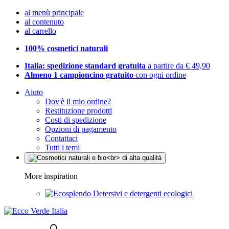
al menù principale
al contenuto
al carrello
100% cosmetici naturali
Italia: spedizione standard gratuita
a partire da € 49,90
Almeno 1 campioncino gratuito
con ogni ordine
Aiuto
Dov'è il mio ordine?
Restituzione prodotti
Costi di spedizione
Opzioni di pagamento
Contattaci
Tutti i temi
More inspiration
Detersivi e detergenti ecologici