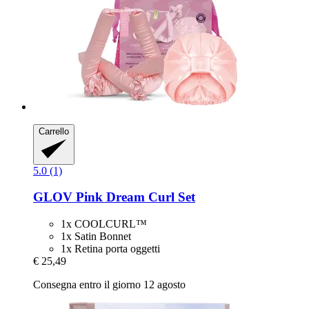
Carrello
5.0 (1)
GLOV
Pink Dream Curl Set
1x COOLCURL™
1x Satin Bonnet
1x Retina porta oggetti
€ 25,49
Consegna entro il giorno 12 agosto