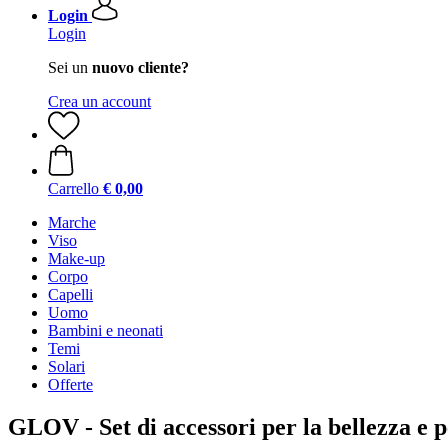
Login
Login
Sei un
nuovo cliente?
Crea un account
Carrello
€ 0,00
Marche
Viso
Make-up
Corpo
Capelli
Uomo
Bambini e neonati
Temi
Solari
Offerte
GLOV - Set di accessori per la bellezza e p