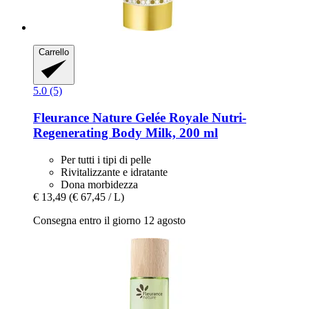
Carrello
5.0 (5)
Fleurance Nature
Gelée Royale Nutri-​
Regenerating Body Milk, 200 ml
Per tutti i tipi di pelle
Rivitalizzante e idratante
Dona morbidezza
€ 13,49
(€ 67,45 / L)
Consegna entro il giorno 12 agosto