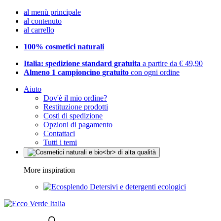
al menù principale
al contenuto
al carrello
100% cosmetici naturali
Italia: spedizione standard gratuita
a partire da € 49,90
Almeno 1 campioncino gratuito
con ogni ordine
Aiuto
Dov'è il mio ordine?
Restituzione prodotti
Costi di spedizione
Opzioni di pagamento
Contattaci
Tutti i temi
More inspiration
Detersivi e detergenti ecologici