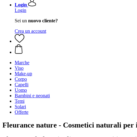
Login
Login
Sei un
nuovo cliente?
Crea un account
Marche
Viso
Make-up
Corpo
Capelli
Uomo
Bambini e neonati
Temi
Solari
Offerte
Fleurance nature - Cosmetici naturali per i