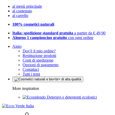
al menù principale
al contenuto
al carrello
100% cosmetici naturali
Italia: spedizione standard gratuita
a partire da € 49,90
Almeno 1 campioncino gratuito
con ogni ordine
Aiuto
Dov'è il mio ordine?
Restituzione prodotti
Costi di spedizione
Opzioni di pagamento
Contattaci
Tutti i temi
More inspiration
Detersivi e detergenti ecologici