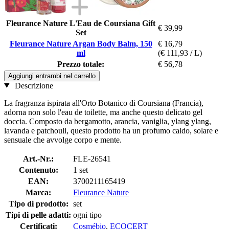
Fleurance Nature L'Eau de Coursiana Gift
€ 39,99
Set
Fleurance Nature Argan Body Balm, 150
€ 16,79
ml
(€ 111,93 / L)
Prezzo totale:
€ 56,78
Aggiungi entrambi nel carrello
Descrizione
La fragranza ispirata all'Orto Botanico di Coursiana (Francia),
adorna non solo l'eau de toilette, ma anche questo delicato gel
doccia. Composto da bergamotto, arancia, vaniglia, ylang ylang,
lavanda e patchouli, questo prodotto ha un profumo caldo, solare e
sensuale che avvolge corpo e mente.
Art.-Nr.:
FLE-26541
Contenuto:
1 set
EAN:
3700211165419
Marca:
Fleurance Nature
Tipo di prodotto:
set
Tipi di pelle adatti:
ogni tipo
Certificati:
Cosmébio
,
ECOCERT