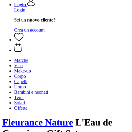
Login
Login
Sei un
nuovo cliente?
Crea un account
Marche
Viso
Make-up
Corpo
Capelli
Uomo
Bambini e neonati
Temi
Solari
Offerte
Fleurance Nature
L'Eau de