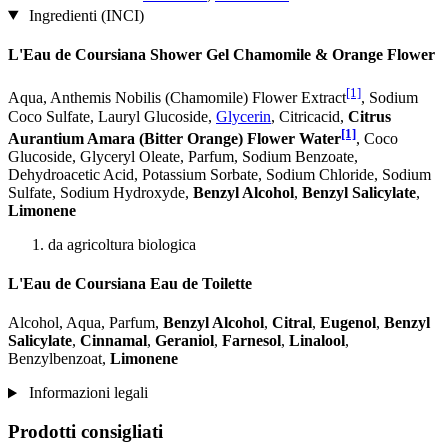
Ingredienti (INCI)
L'Eau de Coursiana Shower Gel Chamomile & Orange Flower
[1]
Aqua, Anthemis Nobilis (Chamomile) Flower Extract
, Sodium
Coco­ Sulfate, Lauryl Glucoside,
Glycerin
, Citricacid,
Citrus
[1]
Aurantium Amara (Bitter Orange) Flower Water
, Coco
Glucoside, Glyceryl Oleate, Parfum, Sodium Benzoate,
Dehydroacetic Acid, Potassium Sorbate, Sodium Chloride, Sodium
Sulfate, Sodium Hydroxyde,
Benzyl Alcohol
,
Benzyl Salicylate
,
Limonene
da agricoltura biologica
L'Eau de Coursiana Eau de Toilette
Alcohol, Aqua, Parfum,
Benzyl Alcohol
,
Citral
,
Eugenol
,
Benzyl
Salicylate
,
Cinnamal
,
Geraniol
,
Farnesol
,
Linalool
,
Benzylbenzoat,
Limonene
Informazioni legali
Prodotti consigliati