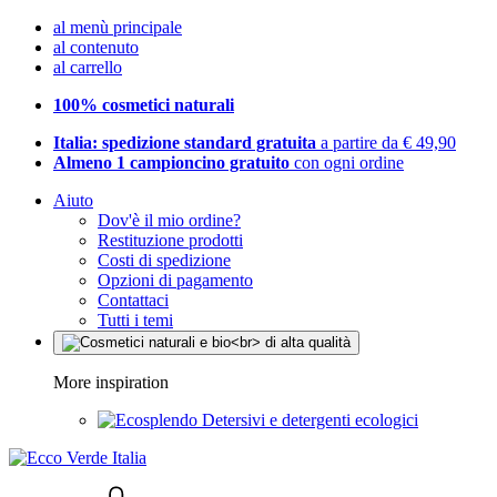
al menù principale
al contenuto
al carrello
100% cosmetici naturali
Italia: spedizione standard gratuita
a partire da € 49,90
Almeno 1 campioncino gratuito
con ogni ordine
Aiuto
Dov'è il mio ordine?
Restituzione prodotti
Costi di spedizione
Opzioni di pagamento
Contattaci
Tutti i temi
More inspiration
Detersivi e detergenti ecologici