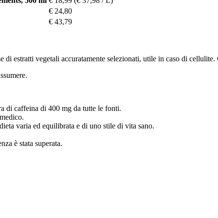
ments, 500 ml
€ 18,99
(€ 37,98 / L)
€ 24,80
€ 43,79
estratti vegetali accuratamente selezionati, utile in caso di cellulite. C
assumere.
 di caffeina di 400 mg da tutte le fonti.
 medico.
ieta varia ed equilibrata e di uno stile di vita sano.
enza è stata superata.