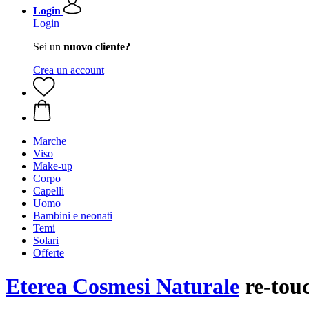
Login
Login
Sei un
nuovo cliente?
Crea un account
Marche
Viso
Make-up
Corpo
Capelli
Uomo
Bambini e neonati
Temi
Solari
Offerte
Eterea Cosmesi Naturale
re-tou