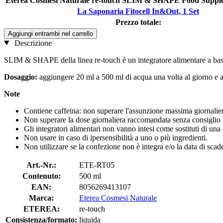
Eterea Cosmesi Naturale re-touch SLIM & SHAPE Food Supple
La Saponaria Fitocell In&Out, 1 Set
Prezzo totale:
Aggiungi entrambi nel carrello
Descrizione
SLIM & SHAPE della linea re-touch è un integratore alimentare a base di 
Dosaggio:
aggiungere 20 ml a 500 ml di acqua una volta al giorno e 
Note
Contiene caffeina: non superare l'assunzione massima giornaliera
Non superare la dose giornaliera raccomandata senza consiglio
Gli integratori alimentari non vanno intesi come sostituti di una d
Non usare in caso di ipersensibilità a uno o più ingredienti.
Non utilizzare se la confezione non è integra e/o la data di scad
Art.-Nr.:
ETE-RT05
Contenuto:
500 ml
EAN:
8056269413107
Marca:
Eterea Cosmesi Naturale
ETEREA:
re-touch
Consistenza/formato:
liquida