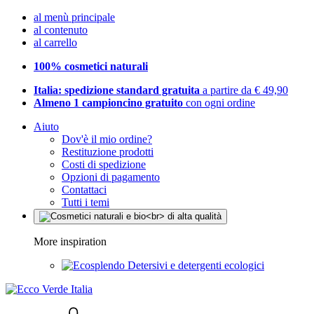
al menù principale
al contenuto
al carrello
100% cosmetici naturali
Italia: spedizione standard gratuita
a partire da € 49,90
Almeno 1 campioncino gratuito
con ogni ordine
Aiuto
Dov'è il mio ordine?
Restituzione prodotti
Costi di spedizione
Opzioni di pagamento
Contattaci
Tutti i temi
More inspiration
Detersivi e detergenti ecologici