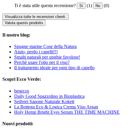
Ti è stata utile questa recensione?
(1)
(0)
Sì
No
Visualizza tutte le recensioni clienti.
Valuta questo prodotto
Il nostro blog:
Spugne marine Cose della Natura
Aiuto, perdo i capelli!!!
Smalti naturali per unghie favolose!
Perchè usare l'olio per il viso?
Il trattamento ideale per ogni tipo di capello
Scopri Ecco Verde:
benecos
Daily Good Spazzolino in Bioplastica
Seiferei Sapone Naturale Kokett
La Bottega Eco & Logica Crema Viso Argan
Holy Hemp Bright Eyes Serum THE TIME MACHINE
Nuovi prodotti: