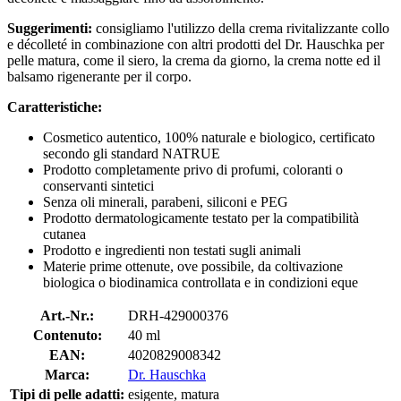
Suggerimenti:
consigliamo l'utilizzo della crema rivitalizzante collo
e décolleté in combinazione con altri prodotti del Dr. Hauschka per
pelle matura, come il siero, la crema da giorno, la crema notte ed il
balsamo rigenerante per il corpo.
Caratteristiche:
Cosmetico autentico, 100% naturale e biologico, certificato
secondo gli standard NATRUE
Prodotto completamente privo di profumi, coloranti o
conservanti sintetici
Senza oli minerali, parabeni, siliconi e PEG
Prodotto dermatologicamente testato per la compatibilità
cutanea
Prodotto e ingredienti non testati sugli animali
Materie prime ottenute, ove possibile, da coltivazione
biologica o biodinamica controllata e in condizioni eque
Art.-Nr.:
DRH-429000376
Contenuto:
40 ml
EAN:
4020829008342
Marca:
Dr. Hauschka
Tipi di pelle adatti:
esigente, matura