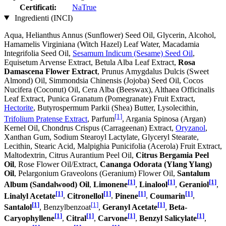
Certificati:
NaTrue
Ingredienti (INCI)
Aqua, Helianthus Annus (Sunflower) Seed Oil, Glycerin, Alcohol,
Hamamelis Virginiana (Witch Hazel) Leaf Water, Macadamia
Integrifolia Seed Oil,
Sesamum Indicum (Sesame) Seed Oil
,
Equisetum Arvense Extract, Betula Alba Leaf Extract,
Rosa
Damascena Flower Extract
, Prunus Amygdalus Dulcis (Sweet
Almond) Oil, Simmondsia Chinensis (Jojoba) Seed Oil, Cocos
Nucifera (Coconut) Oil, Cera Alba (Beeswax), Althaea Officinalis
Leaf Extract, Punica Granatum (Pomegranate) Fruit Extract,
Hectorite
, Butyrospermum Parkii (Shea) Butter, Lysolecithin,
[1]
Trifolium Pratense Extract
, Parfum
, Argania Spinosa (Argan)
Kernel Oil, Chondrus Crispus (Carrageenan) Extract,
Oryzanol
,
Xanthan Gum, Sodium Stearoyl Lactylate, Glyceryl Stearate,
Lecithin, Stearic Acid, Malpighia Punicifolia (Acerola) Fruit Extract,
Maltodextrin, Citrus Aurantium Peel Oil,
Citrus Bergamia Peel
Oil
, Rose Flower Oil/Extract,
Cananga Odorata (Ylang Ylang)
Oil
, Pelargonium Graveolons (Geranium) Flower Oil,
Santalum
[1]
[1]
[1]
Album (Sandalwood) Oil
,
Limonene
,
Linalool
,
Geraniol
,
[1]
[1]
[1]
[1]
Linalyl Acetate
,
Citronellol
,
Pinene
,
Coumarin
,
[1]
[1]
[1]
Santalol
, Benzylbenzoat
,
Geranyl Acetate
,
Beta-
[1]
[1]
[1]
[1]
Caryophyllene
,
Citral
,
Carvone
,
Benzyl Salicylate
,