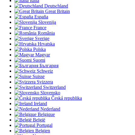
Italia
Deutschland
Great Britain
España
Slovenija
France
România
Sverige
Hrvatska
Polska
Magyar
Suomi
България
Schweiz
Suisse
Svizzera
Switzerland
Slovensko
Česká republika
Ireland
Nederland
Belgique
België
Portugal
Belgien