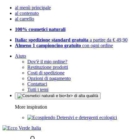
al menù principale
al contenuto
al carrello
100% cosmetici naturali
Italia: spedizione standard gratuita
a partire da € 49,90
Almeno 1 campioncino gratuito
con ogni ordine
Aiuto
Dov'è il mio ordine?
Restituzione prodotti
Costi di spedizione
Opzioni di pagamento
Contattaci
Tutti i temi
More inspiration
Detersivi e detergenti ecologici