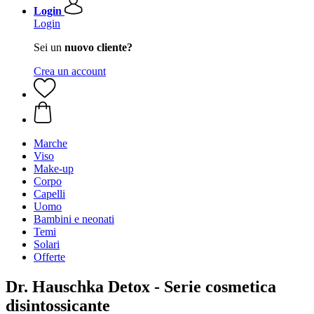
Login
Login
Sei un
nuovo cliente?
Crea un account
Marche
Viso
Make-up
Corpo
Capelli
Uomo
Bambini e neonati
Temi
Solari
Offerte
Dr. Hauschka Detox - Serie cosmetica
disintossicante