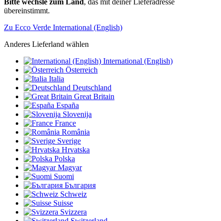
Bitte wechsle zum Land
, das mit deiner Lieferadresse
übereinstimmt.
Zu Ecco Verde International (English)
Anderes Lieferland wählen
International (English)
Österreich
Italia
Deutschland
Great Britain
España
Slovenija
France
România
Sverige
Hrvatska
Polska
Magyar
Suomi
България
Schweiz
Suisse
Svizzera
Switzerland