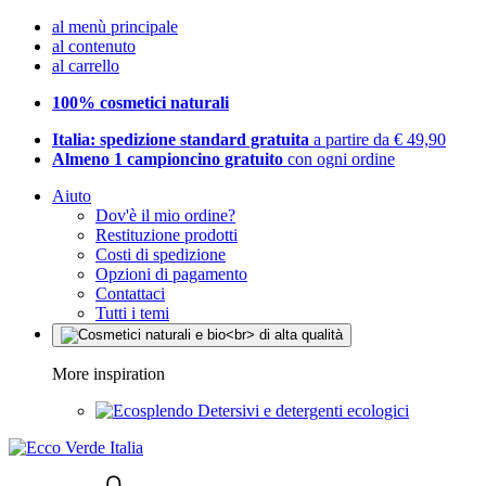
al menù principale
al contenuto
al carrello
100% cosmetici naturali
Italia: spedizione standard gratuita
a partire da € 49,90
Almeno 1 campioncino gratuito
con ogni ordine
Aiuto
Dov'è il mio ordine?
Restituzione prodotti
Costi di spedizione
Opzioni di pagamento
Contattaci
Tutti i temi
More inspiration
Detersivi e detergenti ecologici