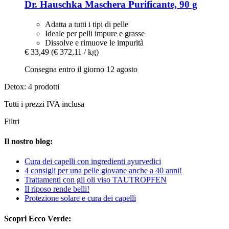
Dr. Hauschka
Maschera Purificante, 90 g
Adatta a tutti i tipi di pelle
Ideale per pelli impure e grasse
Dissolve e rimuove le impurità
€ 33,49
(€ 372,11 / kg)
Consegna entro il giorno 12 agosto
Detox: 4 prodotti
Tutti i prezzi IVA inclusa
Filtri
Il nostro blog:
Cura dei capelli con ingredienti ayurvedici
4 consigli per una pelle giovane anche a 40 anni!
Trattamenti con gli oli viso TAUTROPFEN
Il riposo rende belli!
Protezione solare e cura dei capelli
Scopri Ecco Verde: