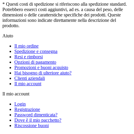
* Questi costi di spedizione si riferiscono alla spedizione standard.
Potrebbero esserci costi aggiuntivi, ad es. a causa del peso, delle
dimensioni o delle caratterstiche specifiche dei prodotti. Queste
informazioni sono indicate direttamente nella descrizione del
prodotto.
Aiuto
Il mio ordine
Spedizione e consegna
Resi e rimborsi
Opzioni di pagamento
Promozioni e buoni acquisto
Hai bisogno di ulteriore aiuto?
Clienti aziendali
Il mio account
Il mio account
Login
Registrazione
Password dimenticata?
Dove è il mio pacchetto?
Riscossione buoni