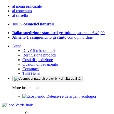
al menù principale
al contenuto
al carrello
100% cosmetici naturali
Italia: spedizione standard gratuita
a partire da € 49,90
Almeno 1 campioncino gratuito
con ogni ordine
Aiuto
Dov'è il mio ordine?
Restituzione prodotti
Costi di spedizione
Opzioni di pagamento
Contattaci
Tutti i temi
More inspiration
Detersivi e detergenti ecologici