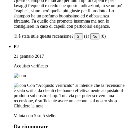
Questo shampoo è indicato per tutti i tipi di capelli e per
lavaggi frequenti e credo che queste indicazioni, in sè un po'
"vaghe", siano però quelle più giuste per il prodotto. Lo
shampoo ha un profumo buonissimo ed è abbastanza
idratante. Fa quello che promette insomma ma non lo
consiglierei in caso di capelli con particolari esigenze.
Ti è stata utile questa recensione?
(1)
(0)
Sì
No
PJ
21 gennaio 2017
Acquisto verificato
Con "Acquisto verificato" si intende che la recensione
è stata scritta da clienti che hanno effettivamente acquistato il
prodotto sul nostro shop. Tuttavia per poter scrivere una
recensione, è sufficiente avere un account sul nostro shop.
Chiudere la nota
Valuta con 5 su 5 stelle.
Da ricomprare