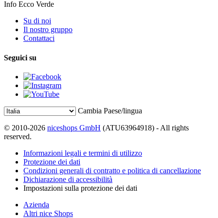
Info Ecco Verde
Su di noi
Il nostro gruppo
Contattaci
Seguici su
Cambia Paese/lingua
© 2010-2026
niceshops GmbH
(ATU63964918) - All rights
reserved.
Informazioni legali e termini di utilizzo
Protezione dei dati
Condizioni generali di contratto e politica di cancellazione
Dichiarazione di accessibilità
Impostazioni sulla protezione dei dati
Azienda
Altri nice Shops