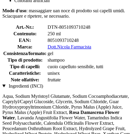
Coloranti artificiali
Modo d'uso
: massaggiare uan noce di prodotto sui capelli umidi.
Sciacquare e ripetere, se necessario.
Art.-Nr.:
DTN-8051093710248
Contenuto:
250 ml
EAN:
8051093710248
Marca:
Dott.Nicola Farmacista
Consistenza/formato:
gel
Tipo di prodotto:
shampoo
Tipo di capelli:
cuoio capelluto sensibile, tutti
Caratteristiche:
unisex
Note olfattive:
fruttate
Ingredienti (INCI)
Aqua, Sodium Myristoyl Glutamate, Sodium Cocoamphodiacetate,
Caprylyl/Capryl Glucoside, Glycerin, Sodium Chloride, Guar
Hydroxypropyltrimonium Chloride, Pyrus Malus (Apple) Juice,
Pyrus Malus (Apple) Fruit Extract,
Rosa Damascena Flower
Water
, Lavanda Angustifolia Flower Water, Tamarindus Indica
Seed Polysaccharide, Calendula Officinalis Flower Extract,
Peucedanum Osthruthium Root Extract, Hydrolyzed Grape Fruit,
Hydrolized Wheat Protein, Hydrolyzed Wheat Bran, Xanthan Gum,