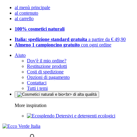
al menù principale
al contenuto
al carrello
100% cosmetici naturali
Italia: spedizione standard gratuita
a partire da € 49,90
Almeno 1 campioncino gratuito
con ogni ordine
Aiuto
Dov'è il mio ordine?
Restituzione prodotti
Costi di spedizione
Opzioni di pagamento
Contattaci
Tutti i temi
More inspiration
Detersivi e detergenti ecologici