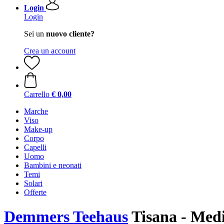
Login
Login
Sei un
nuovo cliente?
Crea un account
Carrello
€ 0,00
Marche
Viso
Make-up
Corpo
Capelli
Uomo
Bambini e neonati
Temi
Solari
Offerte
Demmers Teehaus
Tisana - Medi