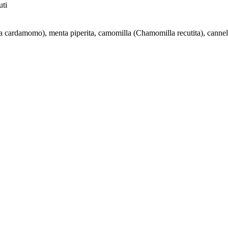
uti
ia cardamomo), menta piperita, camomilla (Chamomilla recutita), cannella,