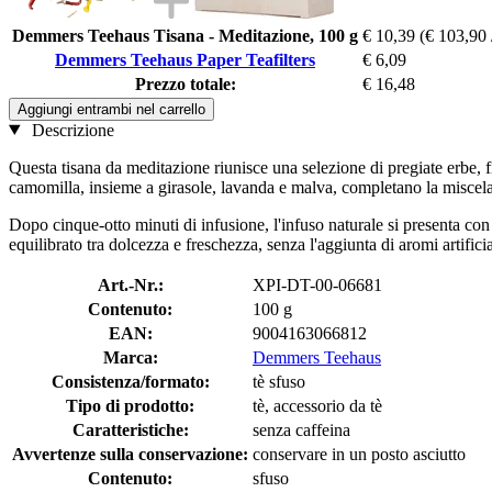
Demmers Teehaus Tisana - Meditazione, 100 g
€ 10,39
(€ 103,90 
Demmers Teehaus Paper Teafilters
€ 6,09
Prezzo totale:
€ 16,48
Aggiungi entrambi nel carrello
Descrizione
Questa tisana da meditazione riunisce una selezione di pregiate erbe, f
camomilla, insieme a girasole, lavanda e malva, completano la miscela
Dopo cinque-otto minuti di infusione, l'infuso naturale si presenta co
equilibrato tra dolcezza e freschezza, senza l'aggiunta di aromi artif
Art.-Nr.:
XPI-DT-00-06681
Contenuto:
100 g
EAN:
9004163066812
Marca:
Demmers Teehaus
Consistenza/formato:
tè sfuso
Tipo di prodotto:
tè, accessorio da tè
Caratteristiche:
senza caffeina
Avvertenze sulla conservazione:
conservare in un posto asciutto
Contenuto:
sfuso