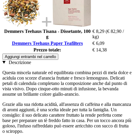
Demmers Teehaus Tisana - Dissetante, 100
€ 8,29
(€ 82,90 /
g
kg)
Demmers Teehaus Paper Teafilters
€ 6,09
Prezzo totale:
€ 14,38
Aggiungi entrambi nel carrello
Descrizione
Questa miscela naturale ed equilibrata combina pezzi di mela dolce e
acidula con scorze d'arancia fruttate e fresco lemongrass. Delicati
petali di calendula completano la composizione anche dal punto di
vista visivo. Dopo cinque-otto minuti di infusione, la bevanda
assume un brillante colore giallo-arancio.
Grazie alla sua ridotta acidità, all'assenza di caffeina e alla mancanza
di aromi aggiunti, è una scelta ideale per tutta la famiglia. Un
consiglio: il suo delicato carattere fruttato la rende perfetta come
base per preparare un tè freddo fatto in casa. Per un tocco ancora più
goloso, l'infuso raffreddato può essere arricchito con succo di frutta
o sciroppo.