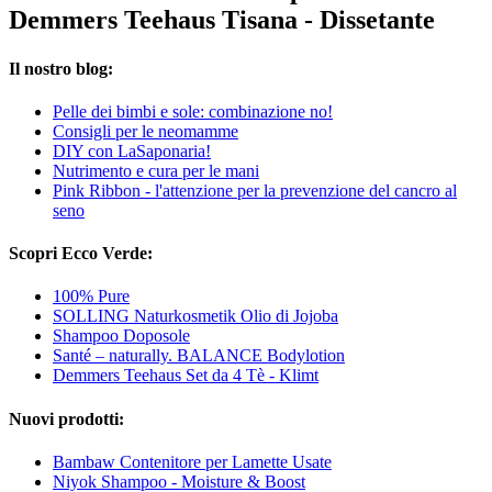
Demmers Teehaus Tisana - Dissetante
Il nostro blog:
Pelle dei bimbi e sole: combinazione no!
Consigli per le neomamme
DIY con LaSaponaria!
Nutrimento e cura per le mani
Pink Ribbon - l'attenzione per la prevenzione del cancro al
seno
Scopri Ecco Verde:
100% Pure
SOLLING Naturkosmetik Olio di Jojoba
Shampoo Doposole
Santé – naturally. BALANCE Bodylotion
Demmers Teehaus Set da 4 Tè - Klimt
Nuovi prodotti:
Bambaw Contenitore per Lamette Usate
Niyok Shampoo - Moisture & Boost