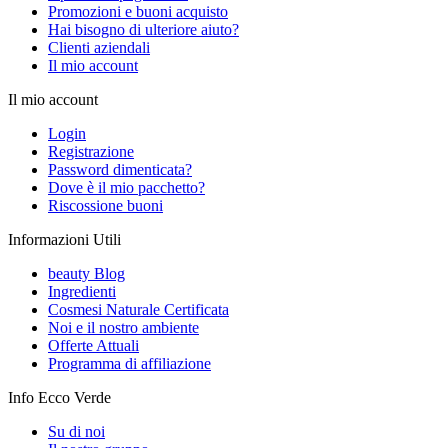
Promozioni e buoni acquisto
Hai bisogno di ulteriore aiuto?
Clienti aziendali
Il mio account
Il mio account
Login
Registrazione
Password dimenticata?
Dove è il mio pacchetto?
Riscossione buoni
Informazioni Utili
beauty Blog
Ingredienti
Cosmesi Naturale Certificata
Noi e il nostro ambiente
Offerte Attuali
Programma di affiliazione
Info Ecco Verde
Su di noi