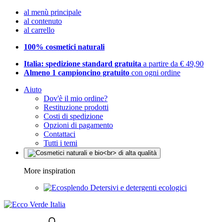
al menù principale
al contenuto
al carrello
100% cosmetici naturali
Italia: spedizione standard gratuita
a partire da € 49,90
Almeno 1 campioncino gratuito
con ogni ordine
Aiuto
Dov'è il mio ordine?
Restituzione prodotti
Costi di spedizione
Opzioni di pagamento
Contattaci
Tutti i temi
More inspiration
Detersivi e detergenti ecologici