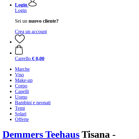
Login
Login
Sei un
nuovo cliente?
Crea un account
Carrello
€ 0,00
Marche
Viso
Make-up
Corpo
Capelli
Uomo
Bambini e neonati
Temi
Solari
Offerte
Demmers Teehaus
Tisana -