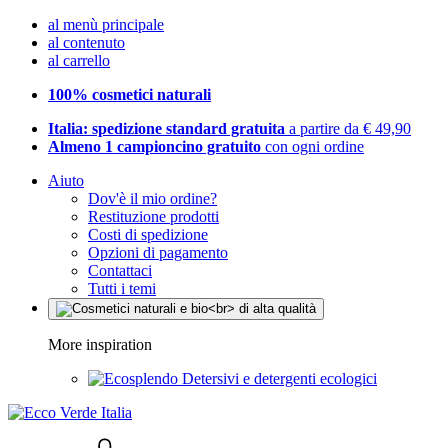
al menù principale
al contenuto
al carrello
100% cosmetici naturali
Italia: spedizione standard gratuita
a partire da € 49,90
Almeno 1 campioncino gratuito
con ogni ordine
Aiuto
Dov'è il mio ordine?
Restituzione prodotti
Costi di spedizione
Opzioni di pagamento
Contattaci
Tutti i temi
More inspiration
Detersivi e detergenti ecologici