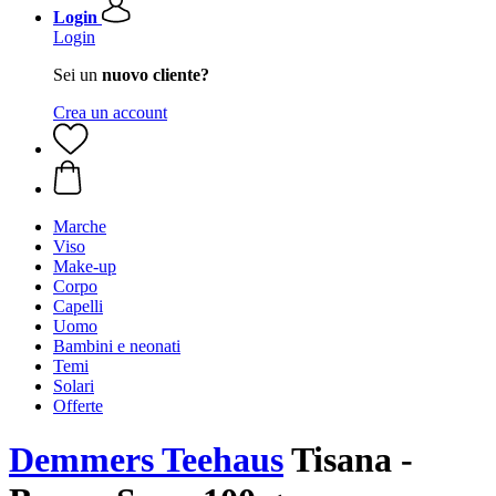
Login
Login
Sei un
nuovo cliente?
Crea un account
Marche
Viso
Make-up
Corpo
Capelli
Uomo
Bambini e neonati
Temi
Solari
Offerte
Demmers Teehaus
Tisana -