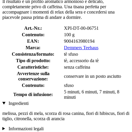
Il risultato è un profilo aromatico armonioso e delicato,
completamente privo di caffeina. Una tisana perfetta per
accompagnare i momenti di relax della sera e concedersi una
piacevole pausa prima di andare a dormire.
Art.-Nr.:
XPI-DT-00-06751
Contenuto:
100 g
EAN:
9004163980194
Marca:
Demmers Teehaus
Consistenza/formato:
tè sfuso
Tipo di prodotto:
tè, accessorio da tè
Caratteristiche:
senza caffeina
Avvertenze sulla
conservare in un posto asciutto
conservazione:
Contenuto:
sfuso
5 minuti, 6 minuti, 7 minuti, 8
Tempo di infusione:
minuti
Ingredienti
melissa, pezzi di mela, scorza di rosa canina, fiori di hibiscus, fiori di
tiglio, citronella, scorza di arancia
Informazioni legali