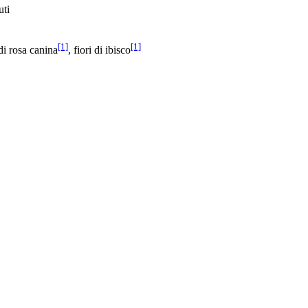
uti
[1]
[1]
di rosa canina
, fiori di ibisco