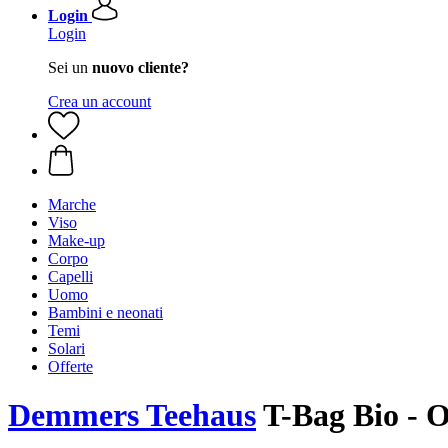
Login
Login
Sei un
nuovo cliente?
Crea un account
Marche
Viso
Make-up
Corpo
Capelli
Uomo
Bambini e neonati
Temi
Solari
Offerte
Demmers Teehaus
T-Bag Bio - Oa