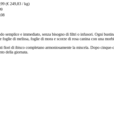
,99
(€ 249,83 / kg)
09
,08
odo semplice e immediato, senza bisogno di filtri o infusori. Ogni busti
ate foglie di melissa, foglie di mora e scorze di rosa canina con una morb
ti fiori di ibisco completano armoniosamente la miscela. Dopo cinque-ot
to della giornata.