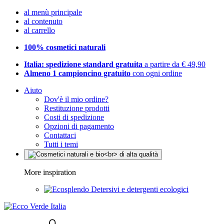
al menù principale
al contenuto
al carrello
100% cosmetici naturali
Italia: spedizione standard gratuita
a partire da € 49,90
Almeno 1 campioncino gratuito
con ogni ordine
Aiuto
Dov'è il mio ordine?
Restituzione prodotti
Costi di spedizione
Opzioni di pagamento
Contattaci
Tutti i temi
More inspiration
Detersivi e detergenti ecologici