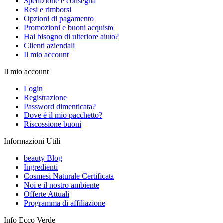
Spedizione e consegna
Resi e rimborsi
Opzioni di pagamento
Promozioni e buoni acquisto
Hai bisogno di ulteriore aiuto?
Clienti aziendali
Il mio account
Il mio account
Login
Registrazione
Password dimenticata?
Dove è il mio pacchetto?
Riscossione buoni
Informazioni Utili
beauty Blog
Ingredienti
Cosmesi Naturale Certificata
Noi e il nostro ambiente
Offerte Attuali
Programma di affiliazione
Info Ecco Verde