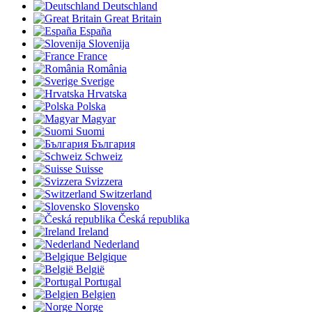
Deutschland
Great Britain
España
Slovenija
France
România
Sverige
Hrvatska
Polska
Magyar
Suomi
България
Schweiz
Suisse
Svizzera
Switzerland
Slovensko
Česká republika
Ireland
Nederland
Belgique
België
Portugal
Belgien
Norge