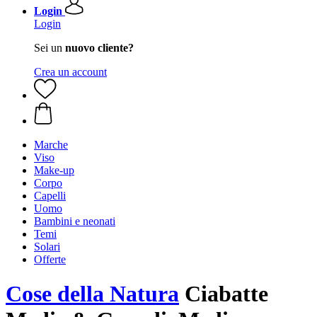
Login
Login
Sei un
nuovo cliente?
Crea un account
Marche
Viso
Make-up
Corpo
Capelli
Uomo
Bambini e neonati
Temi
Solari
Offerte
Cose della Natura
Ciabatte