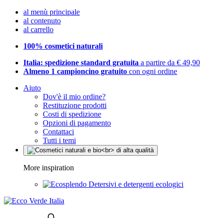
al menù principale
al contenuto
al carrello
100% cosmetici naturali
Italia: spedizione standard gratuita
a partire da € 49,90
Almeno 1 campioncino gratuito
con ogni ordine
Aiuto
Dov'è il mio ordine?
Restituzione prodotti
Costi di spedizione
Opzioni di pagamento
Contattaci
Tutti i temi
More inspiration
Detersivi e detergenti ecologici