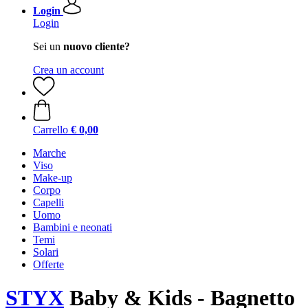
Login
Login
Sei un
nuovo cliente?
Crea un account
Carrello
€ 0,00
Marche
Viso
Make-up
Corpo
Capelli
Uomo
Bambini e neonati
Temi
Solari
Offerte
STYX
Baby & Kids - Bagnetto