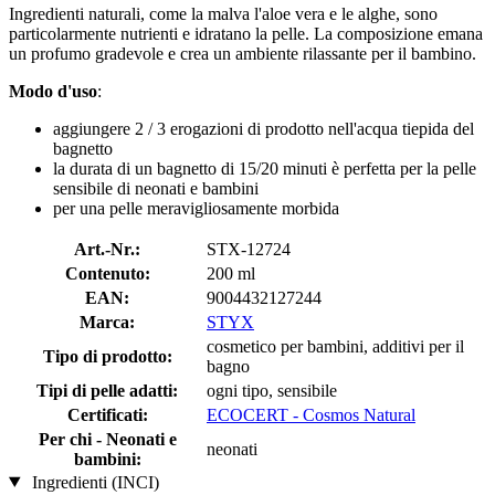
Ingredienti naturali, come la malva l'aloe vera e le alghe, sono
particolarmente nutrienti e idratano la pelle. La composizione emana
un profumo gradevole e crea un ambiente rilassante per il bambino.
Modo d'uso
:
aggiungere 2 / 3 erogazioni di prodotto nell'acqua tiepida del
bagnetto
la durata di un bagnetto di 15/20 minuti è perfetta per la pelle
sensibile di neonati e bambini
per una pelle meravigliosamente morbida
Art.-Nr.:
STX-12724
Contenuto:
200 ml
EAN:
9004432127244
Marca:
STYX
cosmetico per bambini, additivi per il
Tipo di prodotto:
bagno
Tipi di pelle adatti:
ogni tipo, sensibile
Certificati:
ECOCERT - Cosmos Natural
Per chi - Neonati e
neonati
bambini:
Ingredienti (INCI)