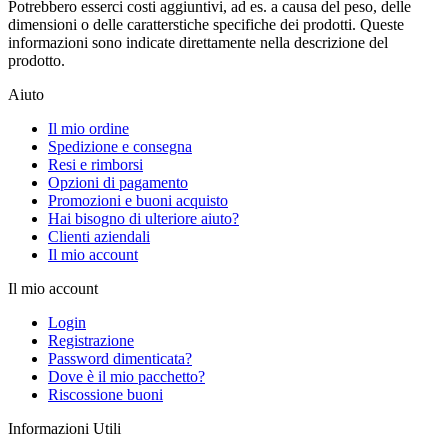
Potrebbero esserci costi aggiuntivi, ad es. a causa del peso, delle
dimensioni o delle caratterstiche specifiche dei prodotti. Queste
informazioni sono indicate direttamente nella descrizione del
prodotto.
Aiuto
Il mio ordine
Spedizione e consegna
Resi e rimborsi
Opzioni di pagamento
Promozioni e buoni acquisto
Hai bisogno di ulteriore aiuto?
Clienti aziendali
Il mio account
Il mio account
Login
Registrazione
Password dimenticata?
Dove è il mio pacchetto?
Riscossione buoni
Informazioni Utili