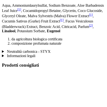
Aqua, Ammoniumlaurylsulfat, Sodium Benzoate, Aloe Barbadensis
[1]
Leaf Juice
, Cocamidopropyl Betaine, Glycerin, Coco Glucoside,
[1]
Glyceryl Oleate, Malva Sylvestris (Malva) Flower Extract
,
[1]
Cucumis Sativus (Gurke) Fruit Extract
, Fucus Vesiculosus
[2]
(Bladderwrack) Extract, Benzoic Acid, Citricacid, Parfum
,
Linalool
, Potassium Sorbate,
Eugenol
da agricoltura biologica certificata
composizione profumata naturale
Neutralità carbonica - STYX
Informazioni legali
Prodotti consigliati