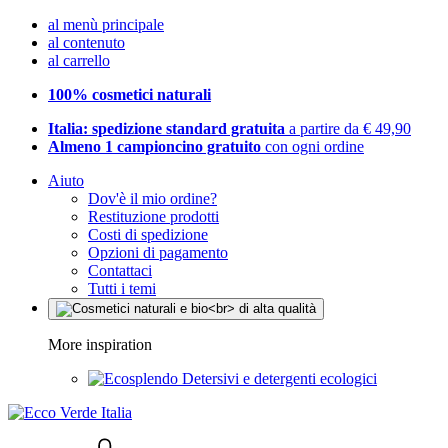
al menù principale
al contenuto
al carrello
100% cosmetici naturali
Italia: spedizione standard gratuita
a partire da € 49,90
Almeno 1 campioncino gratuito
con ogni ordine
Aiuto
Dov'è il mio ordine?
Restituzione prodotti
Costi di spedizione
Opzioni di pagamento
Contattaci
Tutti i temi
More inspiration
Detersivi e detergenti ecologici