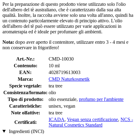
Per la preparazione di questo prodotto viene utilizzato solo l'olio
dell'albero del tè australiano, che è caratterizzato dalla sua alta
qualità. Inoltre, la raccolta avviene solo una volta all'anno, quindi ha
un contenuto particolarmente elevato di principio attivo. L'olio
dell'albero del tè può essere utilizzato per varie applicazioni in
aromaterapia ed è ideale per profumare gli ambienti.
Nota:
dopo aver aperto il contenitore, utilizzare entro 3 - 4 mesi e
non conservare in frigorifero!
Art.-Nr.:
CMD-10030
Contenuto:
10 ml
EAN:
4028719613003
Marca:
CMD Naturkosmetik
Specie vegetale:
tea tree
Consistenza/formato:
olio
Tipo di prodotto:
olio essenziale,
profumo per l'ambiente
Caratteristiche:
unisex, vegan
Note olfattive:
tea tree
ICADA
,
Vegan senza certificazione
,
NCS -
Certificati:
Natural Cosmetics Standard
Ingredienti (INCI)