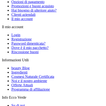
Opzioni di pagamento
Promozioni e buoni acquisto
Hai bisogno di ulteriore aiuto?
Clienti aziendali
Il mio account
Il mio account
Login
Registrazione
Password dimenticata?
Dove è il mio pacchetto?
Riscossione buoni
Informazioni Utili
beauty Blog
Ingredienti
Cosmesi Naturale Certificata
Noi e il nostro ambiente
Offerte Attuali
Programma di affiliazione
Info Ecco Verde
Su di noi