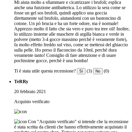
Mi aiuta molto a sfiammare e cicatrizzare i brufoli; esplica
anche una funzione antibatterica. Lo utilizzo la sera come se
fosse un gel sos brufoli, quindi applico una goccia
direttamente sul brufolo, aiutandomi con un bastoncino di
cotone. Un pò brucia e ha un forte odore, ma è normale!
Apprezzo molto il fatto che sia vero e puro tea tree oil! Inoltre,
lo utilizzo insieme alle maschere di argilla bianca e verde in
polvere (metto 3-4 gocce massimo perchè è veramente forte),
fa molto effetto freddo sul viso, come se mettessi del ghiaccio
sulla pelle. Ho preso il flaconcino da 10ml, perchè dura
veramente tanto! Consiglio di fare attenzione e di usare
pochissime gocce, perchè è una bomba!
Ti è stata utile questa recensione?
(3)
(0)
Sì
No
TeRRy
20 febbraio 2021
Acquisto verificato
Con "Acquisto verificato" si intende che la recensione
è stata scritta da clienti che hanno effettivamente acquistato il