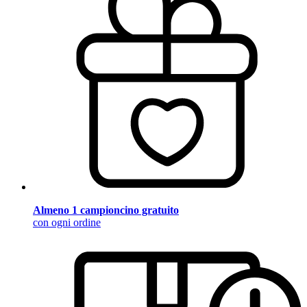
Almeno 1 campioncino gratuito
con ogni ordine