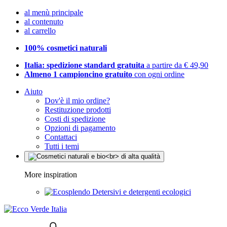
al menù principale
al contenuto
al carrello
100% cosmetici naturali
Italia: spedizione standard gratuita
a partire da € 49,90
Almeno 1 campioncino gratuito
con ogni ordine
Aiuto
Dov'è il mio ordine?
Restituzione prodotti
Costi di spedizione
Opzioni di pagamento
Contattaci
Tutti i temi
More inspiration
Detersivi e detergenti ecologici