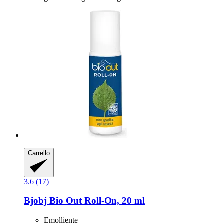
Carrello
3.6 (17)
Bjobj
Bio Out Roll-​On, 20 ml
Emolliente