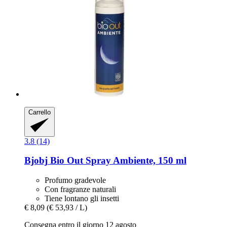
Carrello
3.8 (14)
Bjobj
Bio Out Spray Ambiente, 150 ml
Profumo gradevole
Con fragranze naturali
Tiene lontano gli insetti
€ 8,09
(€ 53,93 / L)
Consegna entro il giorno 12 agosto