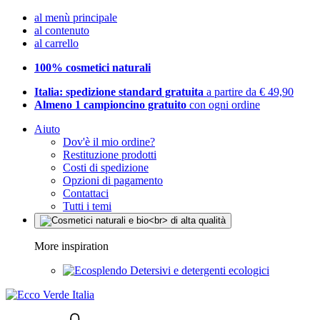
al menù principale
al contenuto
al carrello
100% cosmetici naturali
Italia: spedizione standard gratuita
a partire da € 49,90
Almeno 1 campioncino gratuito
con ogni ordine
Aiuto
Dov'è il mio ordine?
Restituzione prodotti
Costi di spedizione
Opzioni di pagamento
Contattaci
Tutti i temi
More inspiration
Detersivi e detergenti ecologici