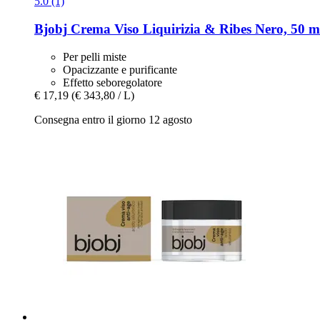
5.0 (1)
Bjobj
Crema Viso Liquirizia & Ribes Nero, 50 m
Per pelli miste
Opacizzante e purificante
Effetto seboregolatore
€ 17,19
(€ 343,80 / L)
Consegna entro il giorno 12 agosto