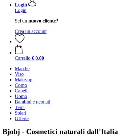
Login
Login
Sei un
nuovo cliente?
Crea un account
Carrello
€ 0,00
Marche
Viso
Make-up
Corpo
Capelli
Uomo
Bambini e neonati
Temi
Solari
Offerte
Bjobj - Cosmetici naturali dall'Italia