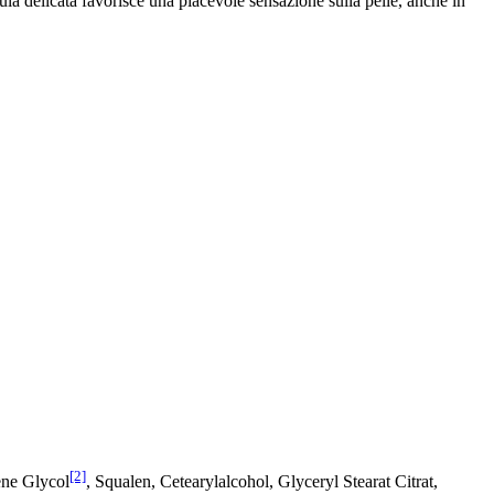
ula delicata favorisce una piacevole sensazione sulla pelle, anche in
[2]
ene Glycol
, Squalen, Cetearylalcohol, Glyceryl Stearat Citrat,