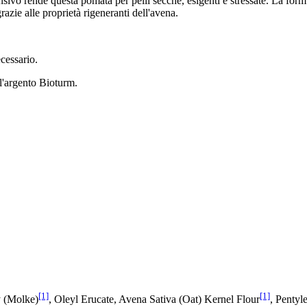
nsivo rende questa pomata per pelli secche, esigenti e stressate. La form
grazie alle proprietà rigeneranti dell'avena.
ecessario.
ll'argento Bioturm.
[1]
[1]
 (Molke)
, Oleyl Erucate, Avena Sativa (Oat) Kernel Flour
, Pentyl