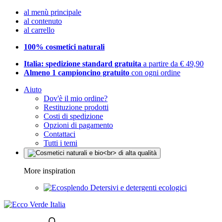
al menù principale
al contenuto
al carrello
100% cosmetici naturali
Italia: spedizione standard gratuita
a partire da € 49,90
Almeno 1 campioncino gratuito
con ogni ordine
Aiuto
Dov'è il mio ordine?
Restituzione prodotti
Costi di spedizione
Opzioni di pagamento
Contattaci
Tutti i temi
More inspiration
Detersivi e detergenti ecologici