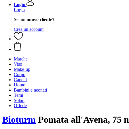
Login
Login
Sei un
nuovo cliente?
Crea un account
Marche
Viso
Make-up
Corpo
Capelli
Uomo
Bambini e neonati
Temi
Solari
Offerte
Bioturm
Pomata all'Avena, 75 