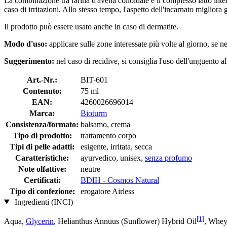
La combinazione tra farina d'avena colloidale e il complesso latto inte
caso di irritazioni. Allo stesso tempo, l'aspetto dell'incarnato migliora 
Il prodotto può essere usato anche in caso di dermatite.
Modo d'uso:
applicare sulle zone interessate più volte al giorno, se n
Suggerimento:
nel caso di recidive, si consiglia l'uso dell'unguento a
Art.-Nr.:
BIT-601
Contenuto:
75 ml
EAN:
4260026696014
Marca:
Bioturm
Consistenza/formato:
balsamo, crema
Tipo di prodotto:
trattamento corpo
Tipi di pelle adatti:
esigente, irritata, secca
Caratteristiche:
ayurvedico, unisex,
senza profumo
Note olfattive:
neutre
Certificati:
BDIH - Cosmos Natural
Tipo di confezione:
erogatore Airless
Ingredienti (INCI)
[1]
Aqua,
Glycerin
, Helianthus Annuus (Sunflower) Hybrid Oil
, Whey