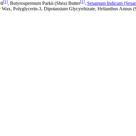
[1]
[1]
il
, Butyrospermum Parkii (Shea) Butter
,
Sesamum Indicum (Sesam
r Wax, Polyglycerin-3, Dipotassium Glycyrrhizate, Helianthus Annus (