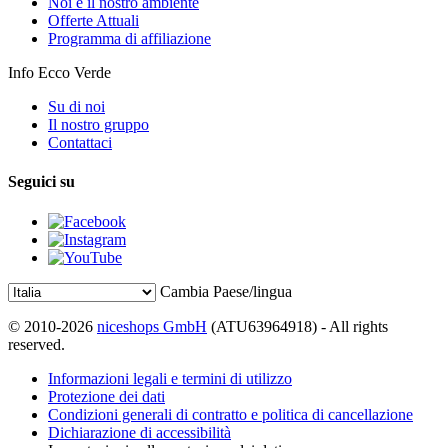
Noi e il nostro ambiente
Offerte Attuali
Programma di affiliazione
Info Ecco Verde
Su di noi
Il nostro gruppo
Contattaci
Seguici su
Cambia Paese/lingua
© 2010-2026
niceshops GmbH
(ATU63964918) - All rights
reserved.
Informazioni legali e termini di utilizzo
Protezione dei dati
Condizioni generali di contratto e politica di cancellazione
Dichiarazione di accessibilità