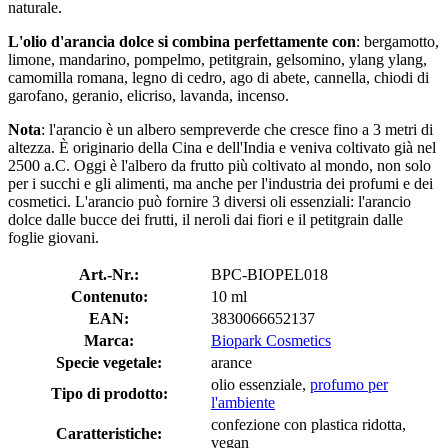
naturale.
L'olio d'arancia dolce si combina perfettamente con
: bergamotto,
limone, mandarino, pompelmo, petitgrain, gelsomino, ylang ylang,
camomilla romana, legno di cedro, ago di abete, cannella, chiodi di
garofano, geranio, elicriso, lavanda, incenso.
Nota
: l'arancio è un albero sempreverde che cresce fino a 3 metri di
altezza. È originario della Cina e dell'India e veniva coltivato già nel
2500 a.C. Oggi è l'albero da frutto più coltivato al mondo, non solo
per i succhi e gli alimenti, ma anche per l'industria dei profumi e dei
cosmetici. L'arancio può fornire 3 diversi oli essenziali: l'arancio
dolce dalle bucce dei frutti, il neroli dai fiori e il petitgrain dalle
foglie giovani.
Art.-Nr.:
BPC-BIOPEL018
Contenuto:
10 ml
EAN:
3830066652137
Marca:
Biopark Cosmetics
Specie vegetale:
arance
olio essenziale,
profumo per
Tipo di prodotto:
l'ambiente
confezione con plastica ridotta,
Caratteristiche:
vegan