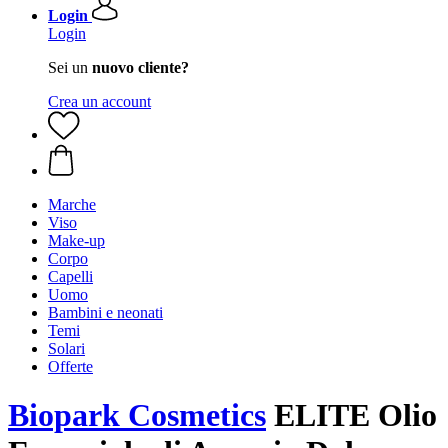
Login
Login
Sei un
nuovo cliente?
Crea un account
Marche
Viso
Make-up
Corpo
Capelli
Uomo
Bambini e neonati
Temi
Solari
Offerte
Biopark Cosmetics
ELITE Olio