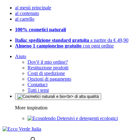
al menù principale
al contenuto
al carrello
100% cosmetici naturali
Italia: spedizione standard gratuita
a partire da € 49,90
Almeno 1 campioncino gratuito
con ogni ordine
Aiuto
Dov'è il mio ordine?
Restituzione prodotti
Costi di spedizione
Opzioni di pagamento
Contattaci
Tutti i temi
More inspiration
Detersivi e detergenti ecologici