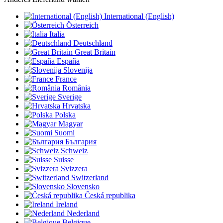
International (English)
Österreich
Italia
Deutschland
Great Britain
España
Slovenija
France
România
Sverige
Hrvatska
Polska
Magyar
Suomi
България
Schweiz
Suisse
Svizzera
Switzerland
Slovensko
Česká republika
Ireland
Nederland
Belgique