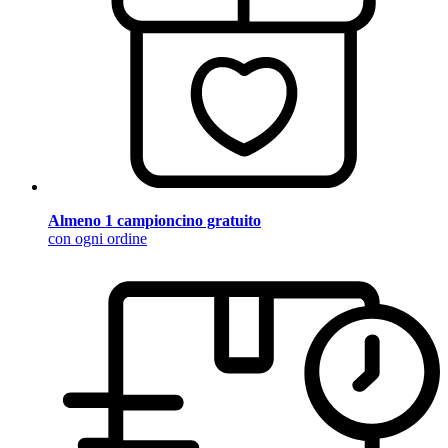
Almeno 1 campioncino gratuito
con ogni ordine