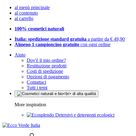
al menù principale
al contenuto
al carrello
100% cosmetici naturali
Italia: spedizione standard gratuita
a partire da € 49,90
Almeno 1 campioncino gratuito
con ogni ordine
Aiuto
Dov'è il mio ordine?
Restituzione prodotti
Costi di spedizione
Opzioni di pagamento
Contattaci
Tutti i temi
More inspiration
Detersivi e detergenti ecologici