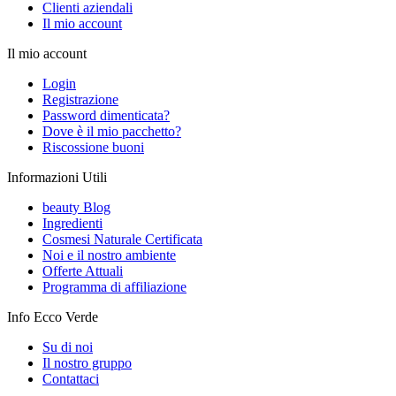
Clienti aziendali
Il mio account
Il mio account
Login
Registrazione
Password dimenticata?
Dove è il mio pacchetto?
Riscossione buoni
Informazioni Utili
beauty Blog
Ingredienti
Cosmesi Naturale Certificata
Noi e il nostro ambiente
Offerte Attuali
Programma di affiliazione
Info Ecco Verde
Su di noi
Il nostro gruppo
Contattaci