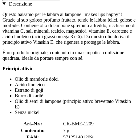
Descrizione
Questo balsamo per le labbra al lampone "makes lips happy"!
Grazie al suo goloso profumo fruttato, rende le labbra felici, golose e
morbide. Contiene olio di lampone spremuto a freddo, ricchissimo di
vitamina C, sali minerali (calcio, magnesio), vitamina E, carotene e
acido linoleico (acidi grassi omega 3 e 6). Da questo olio deriva il
principio attivo Vitaskin E, che rigenera e protegge le labbra.
È un prodotto originale, contenuto in una simpatica confezione
quadrata, ideale da portare sempre con sé.
Principi attivi:
Olio di mandorle dolci
Acido linoleico
Estratto di goji
Burro di karitè
Olio di semi di lampone (principio attivo brevettato Vitaskin
E)
Senza nickel
Art.-Nr.:
CR-BME-1209
Contenuto:
7 g
EAN:
5712514012091