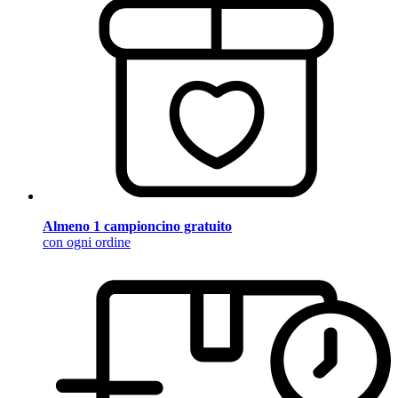
Almeno 1 campioncino gratuito
con ogni ordine