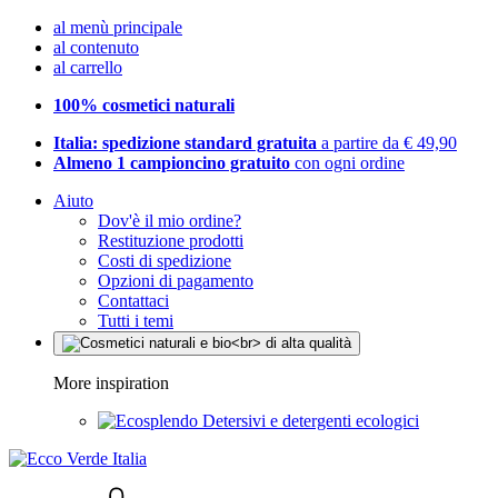
al menù principale
al contenuto
al carrello
100% cosmetici naturali
Italia: spedizione standard gratuita
a partire da € 49,90
Almeno 1 campioncino gratuito
con ogni ordine
Aiuto
Dov'è il mio ordine?
Restituzione prodotti
Costi di spedizione
Opzioni di pagamento
Contattaci
Tutti i temi
More inspiration
Detersivi e detergenti ecologici