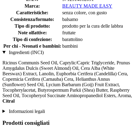
Marca:
BEAUTY MADE EASY
Caratteristiche:
senza colore, con gusto
Consistenza/formato:
balsamo
Tipo di prodotto:
prodotto per la cura delle labbra
Note olfattive:
fruttate
Tipo di confezione:
barattolino
Per chi - Neonati e bambini:
bambini
Ingredienti (INCI)
Ricinus Communis Seed Oil, Caprylic/Capric Triglyceride, Prunus
Amygdalus Dulcis (Sweet Almond) Oil, Cera Alba (White
Beeswax) Extract, Lanolin, Euphorbia Cerifera (Candelilla) Cera,
Copernicia Cerifera (Carnauba) Cera, Helianthus Annus
(Sunflower) Seed Oil, Lycium Barbarum (Goij) Fruit Extract,
Tocopherylacetat, Butyrospermum Parkii (Shea) Butter, Raspberry
Seed Oil, Tocopheryol Succinate Aminopropanediol Esters, Aroma,
Citral
Informazioni legali
Prodotti consigliati