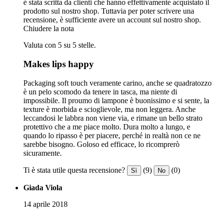
è stata scritta da clienti che hanno effettivamente acquistato il
prodotto sul nostro shop. Tuttavia per poter scrivere una
recensione, è sufficiente avere un account sul nostro shop.
Chiudere la nota
Valuta con 5 su 5 stelle.
Makes lips happy
Packaging soft touch veramente carino, anche se quadratozzo
è un pelo scomodo da tenere in tasca, ma niente di
impossibile. Il proumo di lampone è buonissimo e si sente, la
texture è morbida e scioglievole, ma non leggera. Anche
leccandosi le labbra non viene via, e rimane un bello strato
protettivo che a me piace molto. Dura molto a lungo, e
quando lo ripasso è per piacere, perché in realtà non ce ne
sarebbe bisogno. Goloso ed efficace, lo ricomprerò
sicuramente.
Ti è stata utile questa recensione?
(9)
(0)
Sì
No
Giada Viola
14 aprile 2018