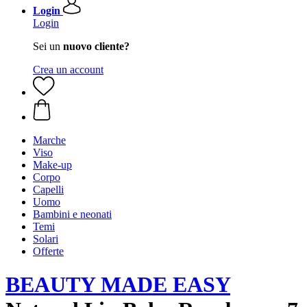
Login
Login
Sei un
nuovo cliente?
Crea un account
Marche
Viso
Make-up
Corpo
Capelli
Uomo
Bambini e neonati
Temi
Solari
Offerte
BEAUTY MADE EASY