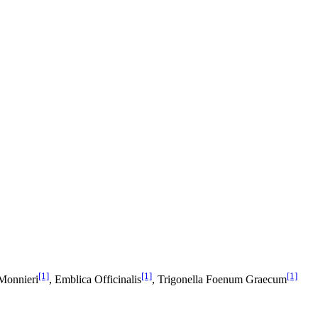
[1]
[1]
[1]
Monnieri
, Emblica Officinalis
, Trigonella Foenum Graecum