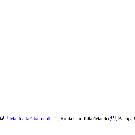
[1]
[1]
[1]
ia
,
Matricaria Chamomilla
, Rubia Cardifolia (Madder)
, Bacopa 