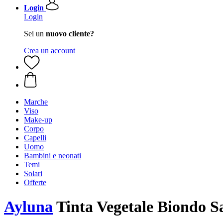
Login
Login
Sei un
nuovo cliente?
Crea un account
Marche
Viso
Make-up
Corpo
Capelli
Uomo
Bambini e neonati
Temi
Solari
Offerte
Ayluna
Tinta Vegetale Biondo Sa