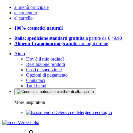
al menù principale
al contenuto
al carrello
100% cosmetici naturali
Italia: spedizione standard gratuita
a partire da € 49,90
Almeno 1 campioncino gratuito
con ogni ordine
Aiuto
Dov'è il mio ordine?
Restituzione prodotti
Costi di spedizione
Opzioni di pagamento
Contattaci
Tutti i temi
More inspiration
Detersivi e detergenti ecologici