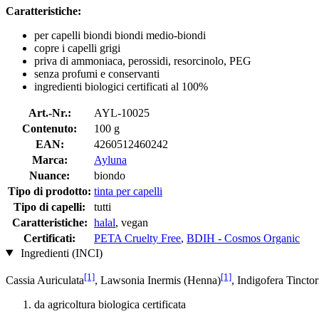
Caratteristiche:
per capelli biondi biondi medio-biondi
copre i capelli grigi
priva di ammoniaca, perossidi, resorcinolo, PEG
senza profumi e conservanti
ingredienti biologici certificati al 100%
Art.-Nr.:
AYL-10025
Contenuto:
100 g
EAN:
4260512460242
Marca:
Ayluna
Nuance:
biondo
Tipo di prodotto:
tinta per capelli
Tipo di capelli:
tutti
Caratteristiche:
halal
, vegan
Certificati:
PETA Cruelty Free
,
BDIH - Cosmos Organic
Ingredienti (INCI)
[1]
[1]
Cassia Auriculata
, Lawsonia Inermis (Henna)
, Indigofera Tinctor
da agricoltura biologica certificata