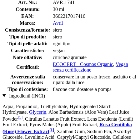
Art.-Nr.:
AVR-1741
Contenuto:
30 ml
EAN:
3662217017416
Marca:
Avril
Consistenza/formato:
siero
Tipo di prodotto:
siero
Tipi di pelle adatti:
ogni tipo
Caratteristiche:
vegan
Note olfattive:
citriche/agrumate
ECOCERT - Cosmos Organic
,
Vegan
Certificati:
senza certificazione
Avvertenze sulla
conservare in un posto fresco, asciutto e al
conservazione:
riparo dalla luce
Tipo di confezione:
flacone con dosatore a pompa
Ingredienti (INCI)
Aqua, Propandiol, Triethylcitrate, Hydrogenated Starch
Hydrolysate,
Glycerin
, Aloe Barbadensis (Aloe Vera) Leaf Juice
[1]
Powder
, Citrullus Lanatus Fruit Extract, Lens Esculenta (Lentil)
Fruit Extract, Pyrus Malus (Apple) Fruit Extract,
Rosa Centifolia
[1]
(Rose) Flower Extract
, Xanthan Gum, Sodium Pca, Ascorbyl
Glucoside, Levulinic Acid, Caprylyl/Capryl Glucoside, Cellulose