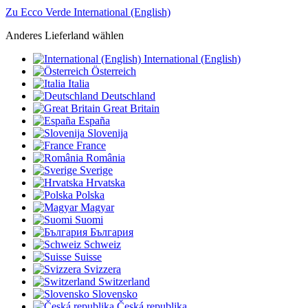
Zu Ecco Verde International (English)
Anderes Lieferland wählen
International (English)
Österreich
Italia
Deutschland
Great Britain
España
Slovenija
France
România
Sverige
Hrvatska
Polska
Magyar
Suomi
България
Schweiz
Suisse
Svizzera
Switzerland
Slovensko
Česká republika