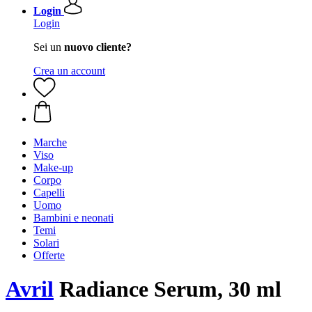
Login
Login
Sei un
nuovo cliente?
Crea un account
Marche
Viso
Make-up
Corpo
Capelli
Uomo
Bambini e neonati
Temi
Solari
Offerte
Avril
Radiance Serum, 30 ml