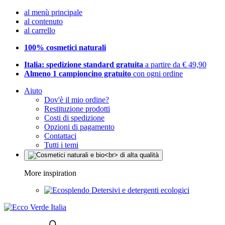
al menù principale
al contenuto
al carrello
100% cosmetici naturali
Italia: spedizione standard gratuita
a partire da € 49,90
Almeno 1 campioncino gratuito
con ogni ordine
Aiuto
Dov'è il mio ordine?
Restituzione prodotti
Costi di spedizione
Opzioni di pagamento
Contattaci
Tutti i temi
More inspiration
Detersivi e detergenti ecologici