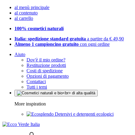
al menù principale
al contenuto
al carrello
100% cosmetici naturali
Italia: spedizione standard gratuita
a partire da € 49,90
Almeno 1 campioncino gratuito
con ogni ordine
Aiuto
Dov'è il mio ordine?
Restituzione prodotti
Costi di spedizione
Opzioni di pagamento
Contattaci
Tutti i temi
More inspiration
Detersivi e detergenti ecologici