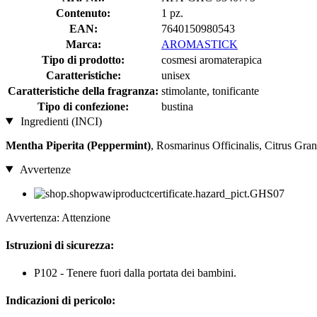
Contenuto:
1 pz.
EAN:
7640150980543
Marca:
AROMASTICK
Tipo di prodotto:
cosmesi aromaterapica
Caratteristiche:
unisex
Caratteristiche della fragranza:
stimolante, tonificante
Tipo di confezione:
bustina
Ingredienti (INCI)
Mentha Piperita (Peppermint)
, Rosmarinus Officinalis, Citrus Gran
Avvertenze
Avvertenza: Attenzione
Istruzioni di sicurezza:
P102 - Tenere fuori dalla portata dei bambini.
Indicazioni di pericolo: