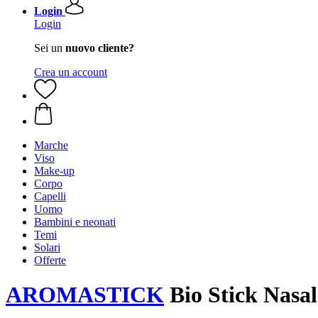
Login
Login
Sei un
nuovo cliente?
Crea un account
Marche
Viso
Make-up
Corpo
Capelli
Uomo
Bambini e neonati
Temi
Solari
Offerte
AROMASTICK
Bio Stick Nas