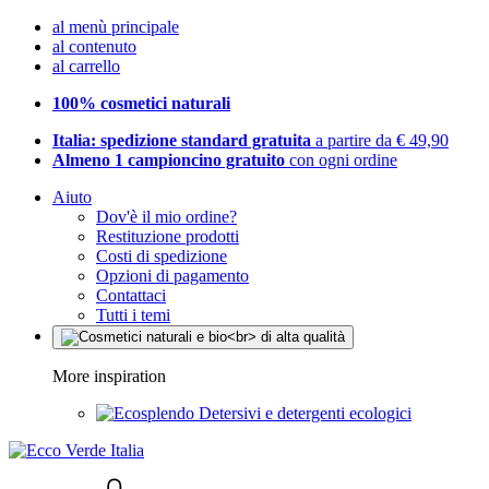
al menù principale
al contenuto
al carrello
100% cosmetici naturali
Italia: spedizione standard gratuita
a partire da € 49,90
Almeno 1 campioncino gratuito
con ogni ordine
Aiuto
Dov'è il mio ordine?
Restituzione prodotti
Costi di spedizione
Opzioni di pagamento
Contattaci
Tutti i temi
More inspiration
Detersivi e detergenti ecologici