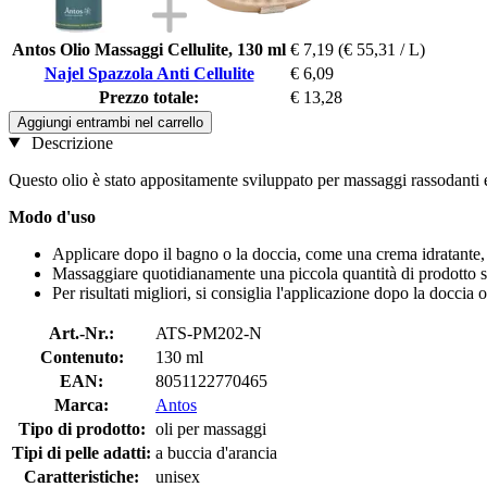
Antos Olio Massaggi Cellulite, 130 ml
€ 7,19
(€ 55,31 / L)
Najel Spazzola Anti Cellulite
€ 6,09
Prezzo totale:
€ 13,28
Aggiungi entrambi nel carrello
Descrizione
Questo olio è stato appositamente sviluppato per massaggi rassodanti e to
Modo d'uso
Applicare dopo il bagno o la doccia, come una crema idratante,
Massaggiare quotidianamente una piccola quantità di prodotto s
Per risultati migliori, si consiglia l'applicazione dopo la doccia o
Art.-Nr.:
ATS-PM202-N
Contenuto:
130 ml
EAN:
8051122770465
Marca:
Antos
Tipo di prodotto:
oli per massaggi
Tipi di pelle adatti:
a buccia d'arancia
Caratteristiche:
unisex