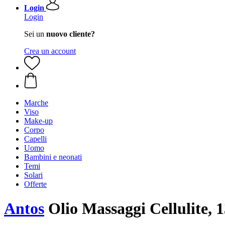
Login
Login
Sei un
nuovo cliente?
Crea un account
Marche
Viso
Make-up
Corpo
Capelli
Uomo
Bambini e neonati
Temi
Solari
Offerte
Antos
Olio Massaggi Cellulite, 