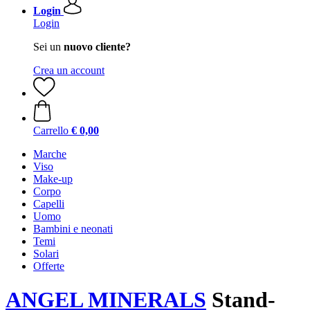
Login
Login
Sei un
nuovo cliente?
Crea un account
Carrello
€ 0,00
Marche
Viso
Make-up
Corpo
Capelli
Uomo
Bambini e neonati
Temi
Solari
Offerte
ANGEL MINERALS
Stand-