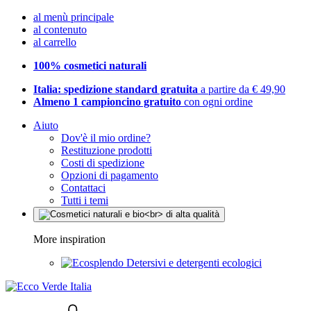
al menù principale
al contenuto
al carrello
100% cosmetici naturali
Italia: spedizione standard gratuita
a partire da € 49,90
Almeno 1 campioncino gratuito
con ogni ordine
Aiuto
Dov'è il mio ordine?
Restituzione prodotti
Costi di spedizione
Opzioni di pagamento
Contattaci
Tutti i temi
More inspiration
Detersivi e detergenti ecologici