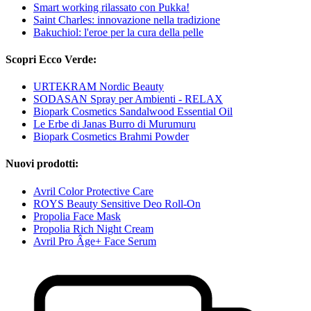
Smart working rilassato con Pukka!
Saint Charles: innovazione nella tradizione
Bakuchiol: l'eroe per la cura della pelle
Scopri Ecco Verde:
URTEKRAM Nordic Beauty
SODASAN Spray per Ambienti - RELAX
Biopark Cosmetics Sandalwood Essential Oil
Le Erbe di Janas Burro di Murumuru
Biopark Cosmetics Brahmi Powder
Nuovi prodotti:
Avril Color Protective Care
ROYS Beauty Sensitive Deo Roll-On
Propolia Face Mask
Propolia Rich Night Cream
Avril Pro Âge+ Face Serum