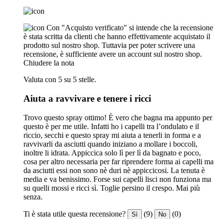
Con "Acquisto verificato" si intende che la recensione
è stata scritta da clienti che hanno effettivamente acquistato il
prodotto sul nostro shop. Tuttavia per poter scrivere una
recensione, è sufficiente avere un account sul nostro shop.
Chiudere la nota
Valuta con 5 su 5 stelle.
Aiuta a ravvivare e tenere i ricci
Trovo questo spray ottimo! È vero che bagna ma appunto per
questo è per me utile. Infatti ho i capelli tra l’ondulato e il
riccio, secchi e questo spray mi aiuta a tenerli in forma e a
ravvivarli da asciutti quando iniziano a mollare i boccoli,
inoltre li idrata. Appiccica solo lì per lì da bagnato e poco,
cosa per altro necessaria per far riprendere forma ai capelli ma
da asciutti essi non sono nè duri nè appiccicosi. La tenuta è
media e va benissimo. Forse sui capelli lisci non funziona ma
su quelli mossi e ricci sì. Toglie persino il crespo. Mai più
senza.
Ti è stata utile questa recensione?
(9)
(0)
Sì
No