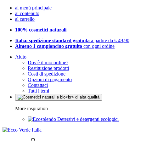
al menù principale
al contenuto
al carrello
100% cosmetici naturali
Italia: spedizione standard gratuita
a partire da € 49,90
Almeno 1 campioncino gratuito
con ogni ordine
Aiuto
Dov'è il mio ordine?
Restituzione prodotti
Costi di spedizione
Opzioni di pagamento
Contattaci
Tutti i temi
More inspiration
Detersivi e detergenti ecologici