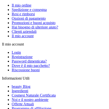
Il mio ordine
Spedizione e consegna
Resi e rimborsi
Opzioni di pagamento
Promozioni e buoni acquisto
Hai bisogno di ulteriore aiuto?
Clienti aziendali
Il mio account
Il mio account
Login
Registrazione
Password dimenticata?
Dove è il mio pacchetto?
Riscossione buoni
Informazioni Utili
beauty Blog
Ingredienti
Cosmesi Naturale Certificata
Noi e il nostro ambiente
Offerte Attuali
Programma di affiliazione