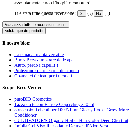
assolutamente e non l’ho più ricomprato!
Ti è stata utile questa recensione?
(5)
(1)
Sì
No
Visualizza tutte le recensioni clienti.
Valuta questo prodotto
Il nostro blog:
La canapa: pianta versatile
Burt's Bees - imparare dalle api
Aiuto, perdo i capelli!!!
Protezione solare e cura dei capelli
Cosmetici delicati per i neonati
Scopri Ecco Verde:
puroBIO Cosmetics
Tazza da tè con Filtro e Coperchio, 350 ml
8 recensioni clienti per 100% Pure Glossy Locks Grow More
Conditioner
CULTIVATOR'S Organic Herbal Hair Color Deep Chestnut
farfalla Gel Viso Rassodante Deluxe all'Aloe Vera