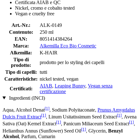
Certificata AIAB e QC
Nickel, cromo e cobalto tested
Vegan e cruelty free
Art.-Nr.:
ALK-0149
Contenuto:
250 ml
EAN:
8051414384264
Marca:
Alkemilla Eco Bio Cosmetic
Alkemilla:
K-HAIR
Tipo di
prodotto per lo styling dei capelli
prodotto:
Tipo di capelli:
tutti
Caratteristiche:
nickel tested, vegan
AIAB
,
Leaping Bunny
,
Vegan senza
Certificati:
certificazione
Ingredienti (INCI)
[1]
Aqua, Alcohol Denat
, Sodium Polyitaconate,
Prunus Amygdalus
[1]
[1]
Dulcis Fruit Extract
, Linum Usitatissimum Seed Extract
, Avena
[1]
[1]
Sativa (Oat) Kernel Extract
, Panicum Miliaceum Seed Extract
,
[1]
Helianthus Annus (Sunflower) Seed Oil
, Glycerin,
Benzyl
Alcohol
, Parfum, Cumarin