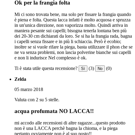
Ok per la frangia folta
Mi ci sono trovata bene, ma solo per fissare la frangia quando
è piena e folta. Questa lacca infatti è molto acquosa e spruzza
in un'unica direzione, non vaporizza molto. Quindi arriva in
maniera pesante sui capelli; bisogna tenerla lontana ben più
dei 20-30 cm dichiarati da loro. Se si ha la frangia rada, bagna
i capelli senza fissare e in più li schiaccia. Però è ecobio;
inoltre se si vuole rifare la piega, basta utilizzare il phon che se
ne va senza problemi, non lascia polverine bianche sui capelli
e non li indurisce Nel complesso è ok.
Ti è stata utile questa recensione?
(3)
(0)
Sì
No
Zelda
05 marzo 2018
Valuta con 2 su 5 stelle.
acqua profumata NO LACCA!!
mi accodo alle recensioni di altre ragazze...questo prodotto
non è una LACCA perchè bagna la chioma, e la piega
pertanto ovviamente non è al suo posto!!