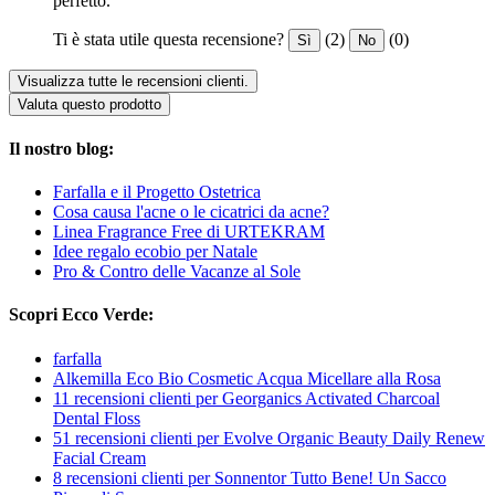
perfetto.
Ti è stata utile questa recensione?
(2)
(0)
Sì
No
Visualizza tutte le recensioni clienti.
Valuta questo prodotto
Il nostro blog:
Farfalla e il Progetto Ostetrica
Cosa causa l'acne o le cicatrici da acne?
Linea Fragrance Free di URTEKRAM
Idee regalo ecobio per Natale
Pro & Contro delle Vacanze al Sole
Scopri Ecco Verde:
farfalla
Alkemilla Eco Bio Cosmetic Acqua Micellare alla Rosa
11 recensioni clienti per Georganics Activated Charcoal
Dental Floss
51 recensioni clienti per Evolve Organic Beauty Daily Renew
Facial Cream
8 recensioni clienti per Sonnentor Tutto Bene! Un Sacco