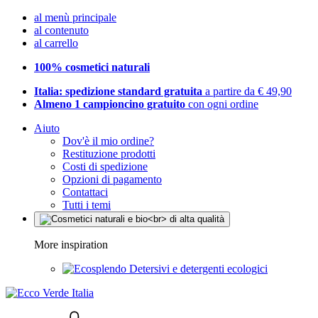
al menù principale
al contenuto
al carrello
100% cosmetici naturali
Italia: spedizione standard gratuita
a partire da € 49,90
Almeno 1 campioncino gratuito
con ogni ordine
Aiuto
Dov'è il mio ordine?
Restituzione prodotti
Costi di spedizione
Opzioni di pagamento
Contattaci
Tutti i temi
More inspiration
Detersivi e detergenti ecologici