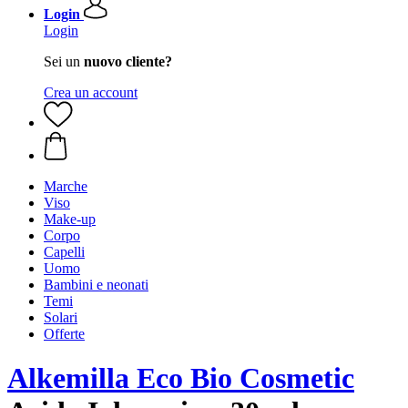
Login
Login
Sei un
nuovo cliente?
Crea un account
Marche
Viso
Make-up
Corpo
Capelli
Uomo
Bambini e neonati
Temi
Solari
Offerte
Alkemilla Eco Bio Cosmetic