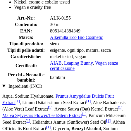
Nickel, cromo e cobalto tested
Vegan e cruelty free
Art.-Nr.:
ALK-0155
Contenuto:
30 ml
EAN:
8051414384349
Marca:
Alkemilla Eco Bio Cosmetic
Tipo di prodotto:
siero
Tipi di pelle adatti:
esigente, ogni tipo, matura, secca
Caratteristiche:
nickel tested, vegan
AIAB
,
Leaping Bunny
,
Vegan senza
Certificati:
certificazione
Per chi - Neonati e
bambini
bambini:
Ingredienti (INCI)
Aqua, Sodium Hyaluronate,
Prunus Amygdalus Dulcis Fruit
[1]
[1]
Extract
, Linum Usitatissimum Seed Extract
, Aloe Barbadensis
[1]
[1]
(Aloe Vera) Leaf Extract
, Avena Sativa (Oat) Kernel Extract
,
[1]
Malva Sylvestris Flower/Leaf/Stem Extract
, Panicum Miliaceum
[1]
[1]
Seed Extract
, Helianthus Annus (Sunflower) Seed Oil
, Althea
[1]
Officinalis Root Extract
, Glycerin,
Benzyl Alcohol
, Sodium