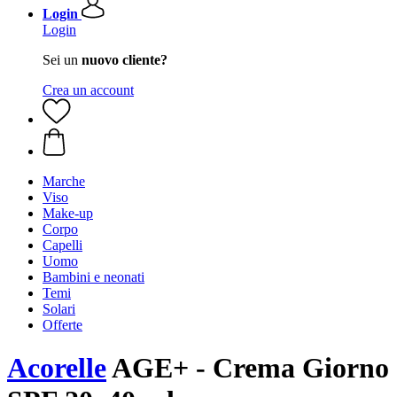
Login
Login
Sei un
nuovo cliente?
Crea un account
Marche
Viso
Make-up
Corpo
Capelli
Uomo
Bambini e neonati
Temi
Solari
Offerte
Acorelle
AGE+ - Crema Giorno