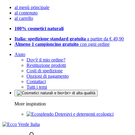
al menù principale
al contenuto
al carrello
100% cosmetici naturali
Italia: spedizione standard gratuita
a partire da € 49,90
Almeno 1 campioncino gratuito
con ogni ordine
Aiuto
Dov'è il mio ordine?
Restituzione prodotti
Costi di spedizione
Opzioni di pagamento
Contattaci
Tutti i temi
More inspiration
Detersivi e detergenti ecologici