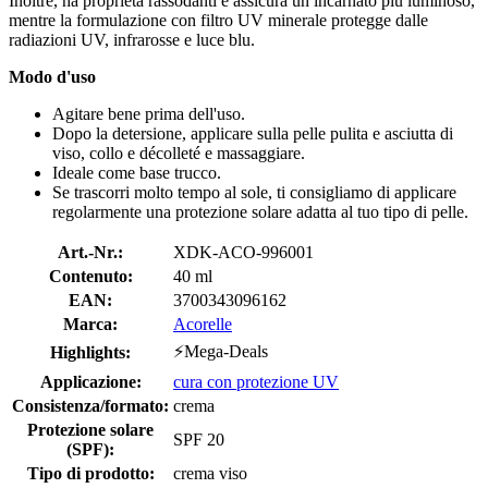
Inoltre, ha proprietà rassodanti e assicura un incarnato più luminoso,
mentre la formulazione con filtro UV minerale protegge dalle
radiazioni UV, infrarosse e luce blu.
Modo d'uso
Agitare bene prima dell'uso.
Dopo la detersione, applicare sulla pelle pulita e asciutta di
viso, collo e décolleté e massaggiare.
Ideale come base trucco.
Se trascorri molto tempo al sole, ti consigliamo di applicare
regolarmente una protezione solare adatta al tuo tipo di pelle.
Art.-Nr.:
XDK-ACO-996001
Contenuto:
40 ml
EAN:
3700343096162
Marca:
Acorelle
⚡Mega-Deals
Highlights:
Applicazione:
cura con protezione UV
Consistenza/formato:
crema
Protezione solare
SPF 20
(SPF):
Tipo di prodotto:
crema viso