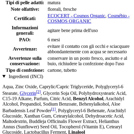
Tipi di pelle adatti:
matura
Note olfattive:
floreali, fresche
ECOCERT - Cosmos Organic
,
Cosmébio -
Certificati:
COSMOS ORGANIC
Informazioni
agitare bene prima dell'uso
generali:
PAO:
6 mesi
evitare il contatto con gli occhi e sciacquare
Avvertenze:
abbondantemente con acqua se necessario
Avvertenze sulla
conservare in un posto fresco, asciutto e al
conservazione:
buio, richiudere la confezione dopo l'uso
Tipo di confezione:
cartone, tubetto
Ingredienti (INCI)
Aqua, Zinc Oxide, Caprylic/Capric Triglyceride, Polyglyceryl-6
[2]
Stearate,
Glycerin
, Glycerin Soja Oil, Polyhydroxystearic Acid,
C15-19 Alkane, Parfum, Citric Acid,
Benzyl Alcohol
, Arachidyl
Alcohol, Propandiol, Sodium Benzoate, Behenylalkohol, Aloe
[1]
Barbadensis Leaf Powder
, Polyglyceryl-6 Behenate, Arachidyl
Glucoside, Xanthan Gum, Cetearylalcohol, Dehydroacetic Acid,
Maltodextrin, Buddleja Officinalis Flower Extract, Helianthus
Annus (Sunflower) Seed Oil, Tocopherol (Vitamin E), Cetearyl
Glucoside, Lactobacillus Ferment,
Linalool