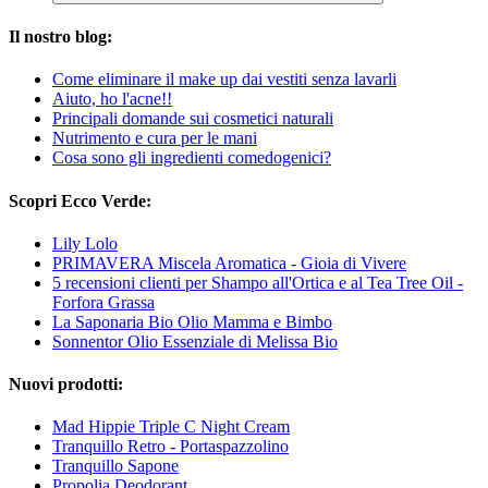
Il nostro blog:
Come eliminare il make up dai vestiti senza lavarli
Aiuto, ho l'acne!!
Principali domande sui cosmetici naturali
Nutrimento e cura per le mani
Cosa sono gli ingredienti comedogenici?
Scopri Ecco Verde:
Lily Lolo
PRIMAVERA Miscela Aromatica - Gioia di Vivere
5 recensioni clienti per Shampo all'Ortica e al Tea Tree Oil -
Forfora Grassa
La Saponaria Bio Olio Mamma e Bimbo
Sonnentor Olio Essenziale di Melissa Bio
Nuovi prodotti:
Mad Hippie Triple C Night Cream
Tranquillo Retro - Portaspazzolino
Tranquillo Sapone
Propolia Deodorant