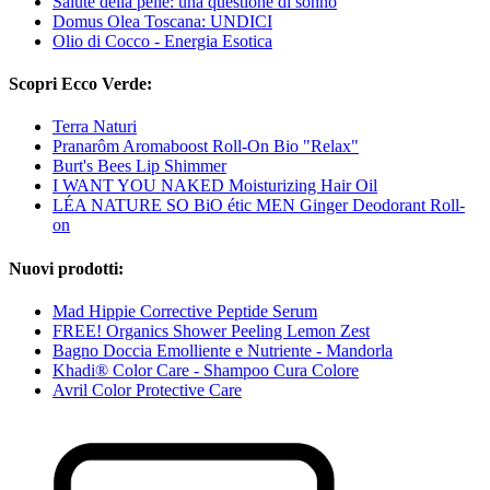
Salute della pelle: una questione di sonno
Domus Olea Toscana: UNDICI
Olio di Cocco - Energia Esotica
Scopri Ecco Verde:
Terra Naturi
Pranarôm Aromaboost Roll-On Bio "Relax"
Burt's Bees Lip Shimmer
I WANT YOU NAKED Moisturizing Hair Oil
LÉA NATURE SO BiO étic MEN Ginger Deodorant Roll-
on
Nuovi prodotti:
Mad Hippie Corrective Peptide Serum
FREE! Organics Shower Peeling Lemon Zest
Bagno Doccia Emolliente e Nutriente - Mandorla
Khadi® Color Care - Shampoo Cura Colore
Avril Color Protective Care