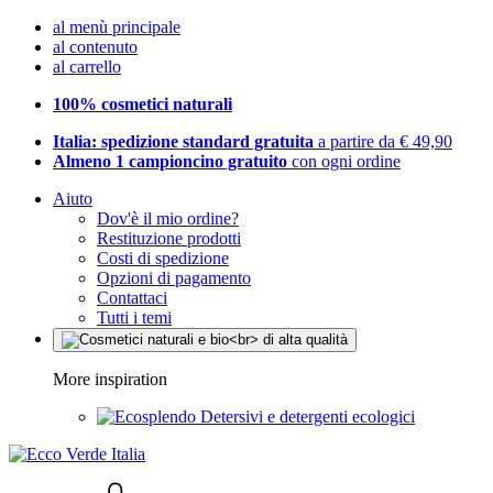
al menù principale
al contenuto
al carrello
100% cosmetici naturali
Italia: spedizione standard gratuita
a partire da € 49,90
Almeno 1 campioncino gratuito
con ogni ordine
Aiuto
Dov'è il mio ordine?
Restituzione prodotti
Costi di spedizione
Opzioni di pagamento
Contattaci
Tutti i temi
More inspiration
Detersivi e detergenti ecologici