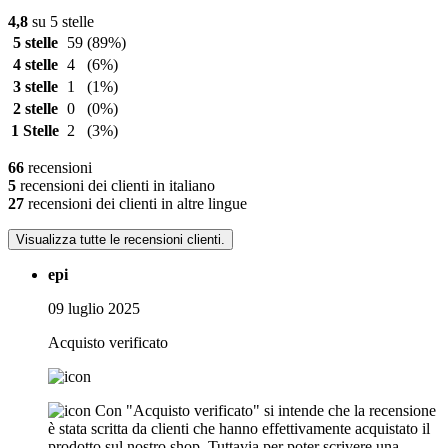
4,8
su 5 stelle
5 stelle
59
(89%)
4 stelle
4
(6%)
3 stelle
1
(1%)
2 stelle
0
(0%)
1 Stelle
2
(3%)
66
recensioni
5
recensioni dei clienti in italiano
27
recensioni dei clienti in altre lingue
Visualizza tutte le recensioni clienti.
epi
09 luglio 2025
Acquisto verificato
Con "Acquisto verificato" si intende che la recensione
è stata scritta da clienti che hanno effettivamente acquistato il
prodotto sul nostro shop. Tuttavia per poter scrivere una