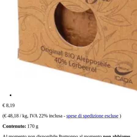
€ 8,19
(
€ 48,18 / kg
, IVA 22% inclusa
-
spese di spedizione escluse
)
Contenuto:
170 g
Al momento non disponibile
Purtroppo al momento
non abbiamo