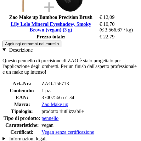
Zao Make up Bamboo Precision Brush
€ 12,09
Lily Lolo Mineral Eyeshadow, Smoky
€ 10,70
Brown (vegan) (3 g)
(€ 3.566,67 / kg)
Prezzo totale:
€ 22,79
Aggiungi entrambi nel carrello
Descrizione
Questo pennello di precisione di ZAO è stato progettato per
l'applicazione degli ombretti. Per un finish dall'aspetto professionale
e un make up intenso!
Art.-Nr.:
ZAO-156713
Contenuto:
1 pz.
EAN:
3700756657134
Marca:
Zao Make up
Tipologia:
prodotto riutilizzabile
Tipo di prodotto:
pennello
Caratteristiche:
vegan
Certificati:
Vegan senza certificazione
Informazioni legali