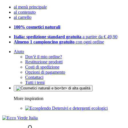
al menù principale
al contenuto
al carrello
100% cosmetici naturali
Italia: spedizione standard gratuita
a partire da € 49,90
Almeno 1 campioncino gratuito
con ogni ordine
Aiuto
Dov'è il mio ordine?
Restituzione prodotti
Costi di spedizione
Opzioni di pagamento
Contattaci
Tutti i temi
More inspiration
Detersivi e detergenti ecologici