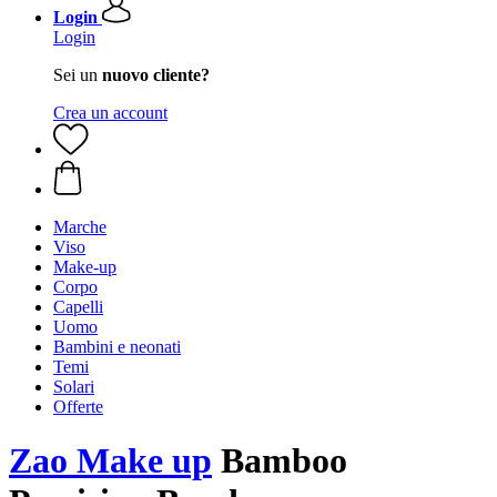
Login
Login
Sei un
nuovo cliente?
Crea un account
Marche
Viso
Make-up
Corpo
Capelli
Uomo
Bambini e neonati
Temi
Solari
Offerte
Zao Make up
Bamboo