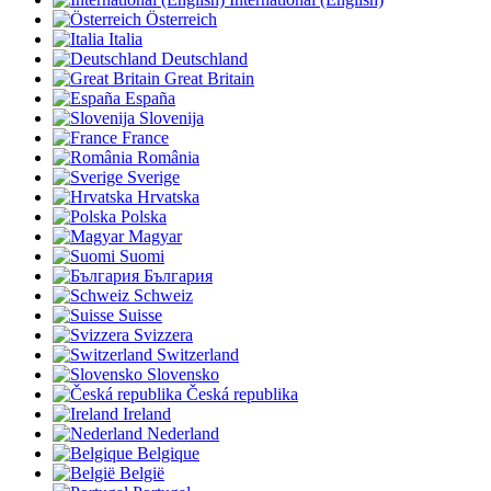
Österreich
Italia
Deutschland
Great Britain
España
Slovenija
France
România
Sverige
Hrvatska
Polska
Magyar
Suomi
България
Schweiz
Suisse
Svizzera
Switzerland
Slovensko
Česká republika
Ireland
Nederland
Belgique
België