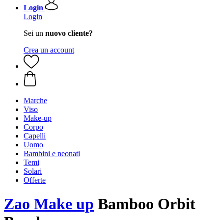
Login
Login
Sei un
nuovo cliente?
Crea un account
Marche
Viso
Make-up
Corpo
Capelli
Uomo
Bambini e neonati
Temi
Solari
Offerte
Zao Make up
Bamboo Orbit