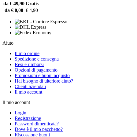
da € 49,90
Gratis
da € 0,00
€ 4,90
Aiuto
Il mio ordine
Spedizione e consegna
Resi e rimborsi
Opzioni di pagamento
Promozioni e buoni acquisto
Hai bisogno di ulteriore aiuto?
Clienti aziendali
Il mio account
Il mio account
Login
Registrazione
Password dimenticata?
Dove è il mio pacchetto?
Riscossione buoni