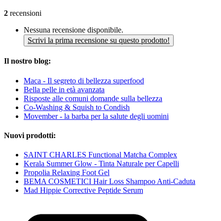
2
recensioni
Nessuna recensione disponibile.
Scrivi la prima recensione su questo prodotto!
Il nostro blog:
Maca - Il segreto di bellezza superfood
Bella pelle in età avanzata
Risposte alle comuni domande sulla bellezza
Co-Washing & Squish to Condish
Movember - la barba per la salute degli uomini
Nuovi prodotti:
SAINT CHARLES Functional Matcha Complex
Kerala Summer Glow - Tinta Naturale per Capelli
Propolia Relaxing Foot Gel
BEMA COSMETICI Hair Loss Shampoo Anti-Caduta
Mad Hippie Corrective Peptide Serum