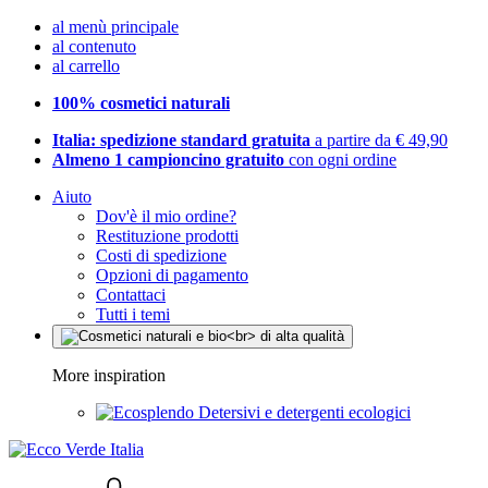
al menù principale
al contenuto
al carrello
100% cosmetici naturali
Italia: spedizione standard gratuita
a partire da € 49,90
Almeno 1 campioncino gratuito
con ogni ordine
Aiuto
Dov'è il mio ordine?
Restituzione prodotti
Costi di spedizione
Opzioni di pagamento
Contattaci
Tutti i temi
More inspiration
Detersivi e detergenti ecologici