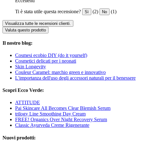
Eccellenti
Ti è stata utile questa recensione?
(2)
(1)
Sì
No
Visualizza tutte le recensioni clienti.
Valuta questo prodotto
Il nostro blog:
Cosmesi ecobio DIY (do it yourself)
Cosmetici delicati per i neonati
Skin Longevity
Couleur Caramel: marchio green e innovativo
L'importanza dell'uso degli accessori naturali per il benessere
Scopri Ecco Verde:
ATTITUDE
Pai Skincare All Becomes Clear Blemish Serum
trilogy Line Smoothing Day Cream
FREE! Organics Over Night Recovery Serum
Classic Ayurveda Creme Rigenerante
Nuovi prodotti: