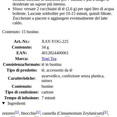
desiderate un sapore più intenso.
Sfuso: versare 2 cucchiaini di tè (2,6 g) per ogni litro di acqua
bollente. Lasciate sobbollire per 10-15 minuti, quindi filtrate.
Zuccherare a piacere e aggiungere eventualmente del latte
caldo.
Contenuto: 15 bustine.
Art.-Nr.:
XAY-YOG-225
Contenuto:
34 g
EAN:
4012824400061
Marca:
Yogi Tea
Consistenza/formato:
tè in bustina
Tipo di prodotto:
tè, accessorio da tè
ayurvedico, confezione senza plastica,
Caratteristiche:
unisex
Contenuto:
bustine
Tipo di confezione:
cartone
Tempo di infusione:
7 minuti
Ingredienti
[1]
[1]
[1]
zenzero
, finocchio
, cannella (Cinnamomum Zeylanicum)
,