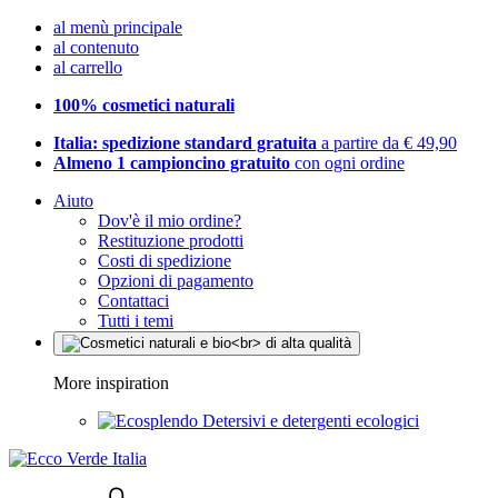
al menù principale
al contenuto
al carrello
100% cosmetici naturali
Italia: spedizione standard gratuita
a partire da € 49,90
Almeno 1 campioncino gratuito
con ogni ordine
Aiuto
Dov'è il mio ordine?
Restituzione prodotti
Costi di spedizione
Opzioni di pagamento
Contattaci
Tutti i temi
More inspiration
Detersivi e detergenti ecologici