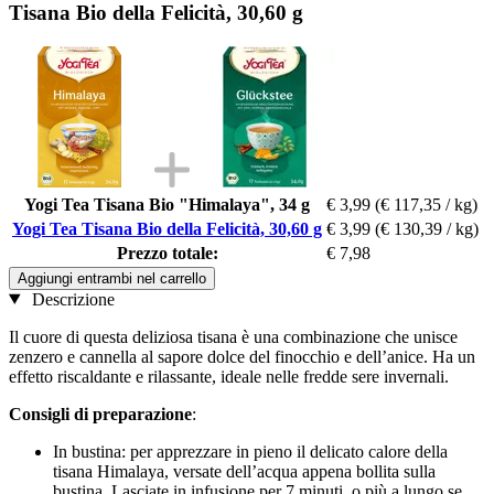
Tisana Bio della Felicità, 30,60 g
Yogi Tea Tisana Bio "Himalaya", 34 g
€ 3,99
(€ 117,35 / kg)
Yogi Tea Tisana Bio della Felicità, 30,60 g
€ 3,99
(€ 130,39 / kg)
Prezzo totale:
€ 7,98
Aggiungi entrambi nel carrello
Descrizione
Il cuore di questa deliziosa tisana è una combinazione che unisce
zenzero e cannella al sapore dolce del finocchio e dell’anice. Ha un
effetto riscaldante e rilassante, ideale nelle fredde sere invernali.
Consigli di preparazione
:
In bustina: per apprezzare in pieno il delicato calore della
tisana Himalaya, versate dell’acqua appena bollita sulla
bustina. Lasciate in infusione per 7 minuti, o più a lungo se