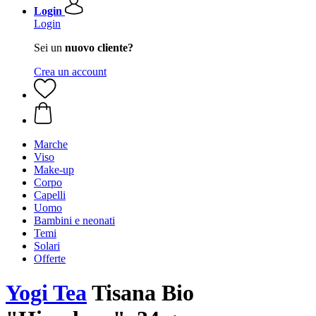
Login
Login
Sei un
nuovo cliente?
Crea un account
Marche
Viso
Make-up
Corpo
Capelli
Uomo
Bambini e neonati
Temi
Solari
Offerte
Yogi Tea
Tisana Bio