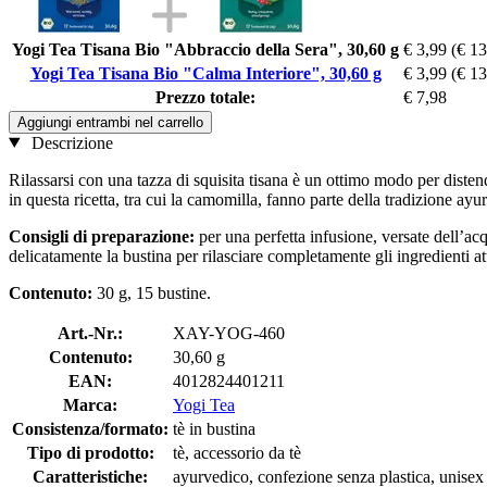
Yogi Tea Tisana Bio "Abbraccio della Sera", 30,60 g
€ 3,99
(€ 13
Yogi Tea Tisana Bio "Calma Interiore", 30,60 g
€ 3,99
(€ 13
Prezzo totale:
€ 7,98
Aggiungi entrambi nel carrello
Descrizione
Rilassarsi con una tazza di squisita tisana è un ottimo modo per disten
in questa ricetta, tra cui la camomilla, fanno parte della tradizione ayur
Consigli di preparazione:
per una perfetta infusione, versate dell’ac
delicatamente la bustina per rilasciare completamente gli ingredienti a
Contenuto:
30 g, 15 bustine.
Art.-Nr.:
XAY-YOG-460
Contenuto:
30,60 g
EAN:
4012824401211
Marca:
Yogi Tea
Consistenza/formato:
tè in bustina
Tipo di prodotto:
tè, accessorio da tè
Caratteristiche:
ayurvedico, confezione senza plastica, unisex