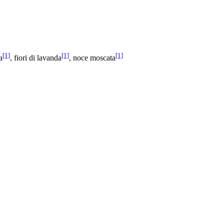
[1]
[1]
[1]
a
, fiori di lavanda
, noce moscata