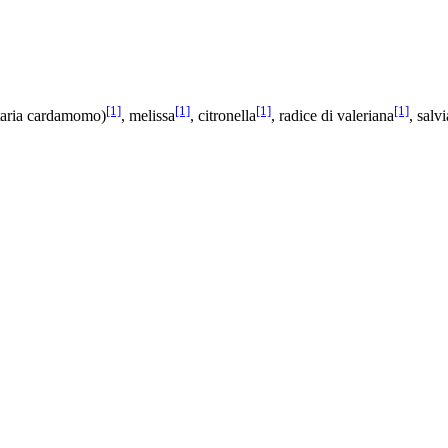
[1]
[1]
[1]
[1]
taria cardamomo)
, melissa
, citronella
, radice di valeriana
, salvi