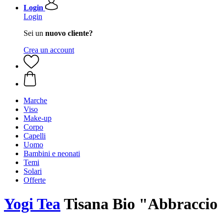
Login
Login
Sei un
nuovo cliente?
Crea un account
Marche
Viso
Make-up
Corpo
Capelli
Uomo
Bambini e neonati
Temi
Solari
Offerte
Yogi Tea
Tisana Bio "Abbraccio 