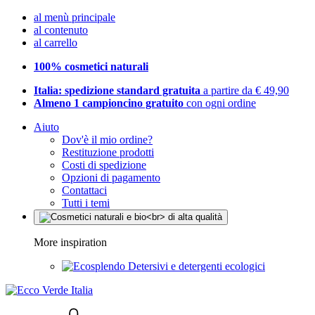
al menù principale
al contenuto
al carrello
100% cosmetici naturali
Italia: spedizione standard gratuita
a partire da € 49,90
Almeno 1 campioncino gratuito
con ogni ordine
Aiuto
Dov'è il mio ordine?
Restituzione prodotti
Costi di spedizione
Opzioni di pagamento
Contattaci
Tutti i temi
More inspiration
Detersivi e detergenti ecologici