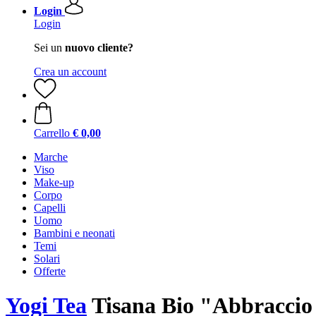
Login
Login
Sei un
nuovo cliente?
Crea un account
Carrello
€ 0,00
Marche
Viso
Make-up
Corpo
Capelli
Uomo
Bambini e neonati
Temi
Solari
Offerte
Yogi Tea
Tisana Bio "Abbraccio 