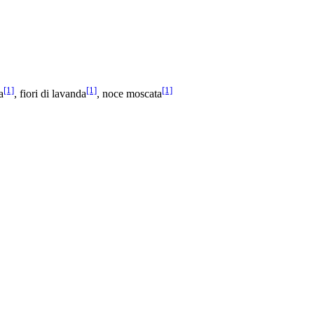
[1]
[1]
[1]
a
, fiori di lavanda
, noce moscata