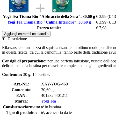
Yogi Tea Tisana Bio "Abbraccio della Sera", 30,60 g
€ 3,99
(€ 13
Yogi Tea Tisana Bio "Calma Interiore", 30,60 g
€ 3,99
(€ 13
Prezzo totale:
€ 7,98
Aggiungi entrambi nel carrello
Descrizione
Rilassarsi con una tazza di squisita tisana è un ottimo modo per disten
in questa ricetta, tra cui la camomilla, fanno parte della tradizione ayur
Consigli di preparazione:
per una perfetta infusione, versate dell’ac
delicatamente la bustina per rilasciare completamente gli ingredienti a
Contenuto:
30 g, 15 bustine.
Art.-Nr.:
XAY-YOG-460
Contenuto:
30,60 g
EAN:
4012824401211
Marca:
Yogi Tea
Consistenza/formato:
tè in bustina
Tipo di prodotto:
tè, accessorio da tè