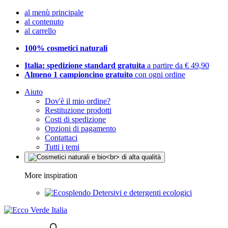
al menù principale
al contenuto
al carrello
100% cosmetici naturali
Italia: spedizione standard gratuita
a partire da € 49,90
Almeno 1 campioncino gratuito
con ogni ordine
Aiuto
Dov'è il mio ordine?
Restituzione prodotti
Costi di spedizione
Opzioni di pagamento
Contattaci
Tutti i temi
More inspiration
Detersivi e detergenti ecologici