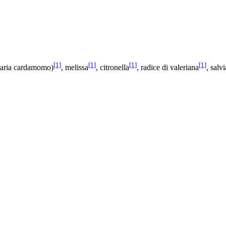
[1]
[1]
[1]
[1]
taria cardamomo)
, melissa
, citronella
, radice di valeriana
, salvi