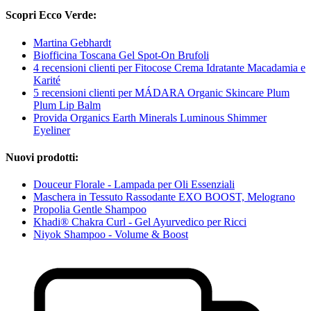
Scopri Ecco Verde:
Martina Gebhardt
Biofficina Toscana Gel Spot-On Brufoli
4 recensioni clienti per Fitocose Crema Idratante Macadamia e
Karité
5 recensioni clienti per MÁDARA Organic Skincare Plum
Plum Lip Balm
Provida Organics Earth Minerals Luminous Shimmer
Eyeliner
Nuovi prodotti:
Douceur Florale - Lampada per Oli Essenziali
Maschera in Tessuto Rassodante EXO BOOST, Melograno
Propolia Gentle Shampoo
Khadi® Chakra Curl - Gel Ayurvedico per Ricci
Niyok Shampoo - Volume & Boost