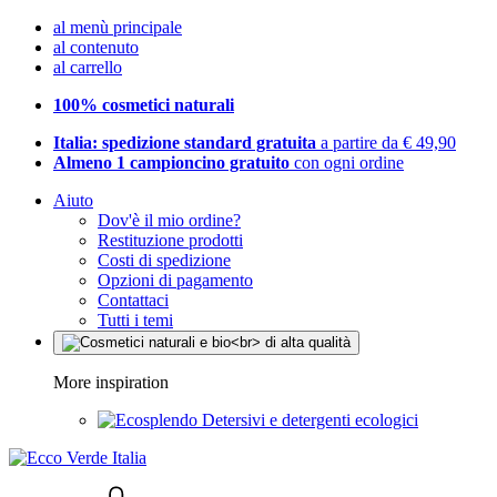
al menù principale
al contenuto
al carrello
100% cosmetici naturali
Italia: spedizione standard gratuita
a partire da € 49,90
Almeno 1 campioncino gratuito
con ogni ordine
Aiuto
Dov'è il mio ordine?
Restituzione prodotti
Costi di spedizione
Opzioni di pagamento
Contattaci
Tutti i temi
More inspiration
Detersivi e detergenti ecologici