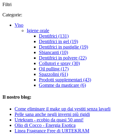
Filtri
Categorie:
Viso
Igiene orale
Dentifrici (131)
Dentifrici in gel (19)
Dentifrici in pastiglie (19)
Sbiancanti (10)
Dentifrici in polvere (22)
Collutori e spray (30)
Oil pulling (17)
Spazzolini (61)
Prodotti supplementari (43)
Gomme da masticare (6)
Il nostro blog:
Come eliminare il make up dai vestiti senza lavarli
Pelle sana anche negli inverni più rigidi
Urtekram - ecobio da quasi 50 anni!
Olio di Cocco - Energia Esotica
Linea Fragrance Free di URTEKRAM