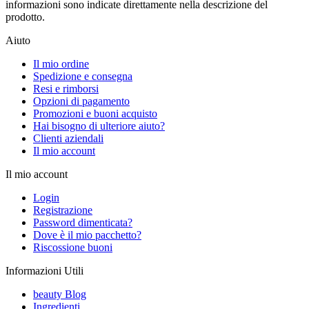
informazioni sono indicate direttamente nella descrizione del
prodotto.
Aiuto
Il mio ordine
Spedizione e consegna
Resi e rimborsi
Opzioni di pagamento
Promozioni e buoni acquisto
Hai bisogno di ulteriore aiuto?
Clienti aziendali
Il mio account
Il mio account
Login
Registrazione
Password dimenticata?
Dove è il mio pacchetto?
Riscossione buoni
Informazioni Utili
beauty Blog
Ingredienti