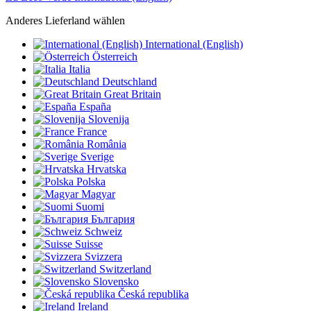
Anderes Lieferland wählen
International (English)
Österreich
Italia
Deutschland
Great Britain
España
Slovenija
France
România
Sverige
Hrvatska
Polska
Magyar
Suomi
България
Schweiz
Suisse
Svizzera
Switzerland
Slovensko
Česká republika
Ireland