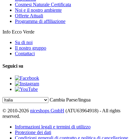
Cosmesi Naturale Certificata
Noi e il nostro ambiente
Offerte Attuali
Programma di affiliazione
Info Ecco Verde
Su di noi
Il nostro gruppo
Contattaci
Seguici su
Cambia Paese/lingua
© 2010-2026
niceshops GmbH
(ATU63964918) - All rights
reserved.
Informazioni legali e termini di utilizzo
Protezione dei dati
Condizioni generali di contratto e politica di cancellazione