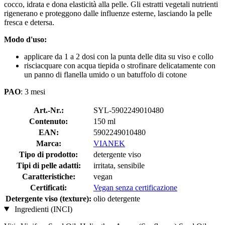
cocco, idrata e dona elasticità alla pelle. Gli estratti vegetali nutrienti
rigenerano e proteggono dalle influenze esterne, lasciando la pelle
fresca e detersa.
Modo d'uso:
applicare da 1 a 2 dosi con la punta delle dita su viso e collo
risciacquare con acqua tiepida o strofinare delicatamente con
un panno di flanella umido o un batuffolo di cotone
PAO
: 3 mesi
Art.-Nr.:
SYL-5902249010480
Contenuto:
150 ml
EAN:
5902249010480
Marca:
VIANEK
Tipo di prodotto:
detergente viso
Tipi di pelle adatti:
irritata, sensibile
Caratteristiche:
vegan
Certificati:
Vegan senza certificazione
Detergente viso (texture):
olio detergente
Ingredienti (INCI)