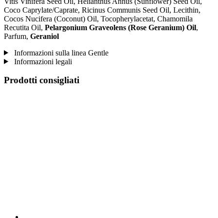
Vitis Vinifera Seed Oil, Helianthus Annus (Sunflower) Seed Oil,
Coco Caprylate/Caprate, Ricinus Communis Seed Oil, Lecithin,
Cocos Nucifera (Coconut) Oil, Tocopherylacetat, Chamomila
Recutita Oil,
Pelargonium Graveolens (Rose Geranium) Oil
,
Parfum,
Geraniol
Informazioni sulla linea Gentle
Informazioni legali
Prodotti consigliati