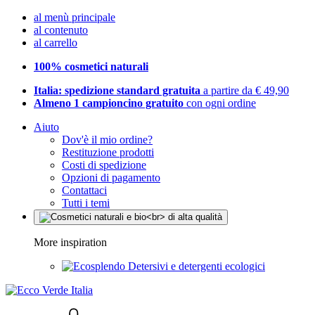
al menù principale
al contenuto
al carrello
100% cosmetici naturali
Italia: spedizione standard gratuita
a partire da € 49,90
Almeno 1 campioncino gratuito
con ogni ordine
Aiuto
Dov'è il mio ordine?
Restituzione prodotti
Costi di spedizione
Opzioni di pagamento
Contattaci
Tutti i temi
More inspiration
Detersivi e detergenti ecologici