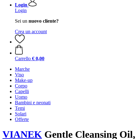
Login
Login
Sei un
nuovo cliente?
Crea un account
Carrello
€ 0,00
Marche
Viso
Make-up
Corpo
Capelli
Uomo
Bambini e neonati
Temi
Solari
Offerte
VIANEK
Gentle Cleansing Oil,