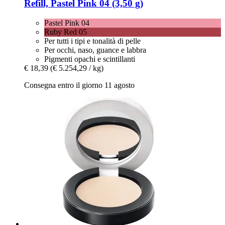
Refill, Pastel Pink 04 (3,50 g)
Pastel Pink 04
Ruby Red 05
Per tutti i tipi e tonalità di pelle
Per occhi, naso, guance e labbra
Pigmenti opachi e scintillanti
€ 18,39
(€ 5.254,29 / kg)
Consegna entro il giorno 11 agosto