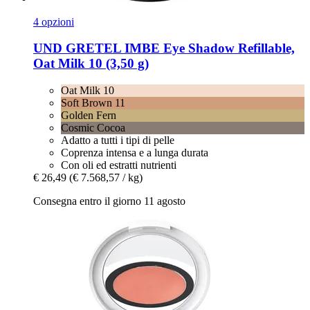
4 opzioni
UND GRETEL
IMBE Eye Shadow Refillable,
Oat Milk 10 (3,50 g)
Oat Milk 10
Soft Brown 11
Golden Fern
Cosmic Cocoa
Adatto a tutti i tipi di pelle
Coprenza intensa e a lunga durata
Con oli ed estratti nutrienti
€ 26,49
(€ 7.568,57 / kg)
Consegna entro il giorno 11 agosto