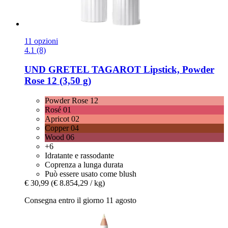
11 opzioni
4.1 (8)
UND GRETEL
TAGAROT Lipstick, Powder
Rose 12 (3,50 g)
Powder Rose 12
Rosé 01
Apricot 02
Copper 04
Wood 06
+6
Idratante e rassodante
Coprenza a lunga durata
Può essere usato come blush
€ 30,99
(€ 8.854,29 / kg)
Consegna entro il giorno 11 agosto