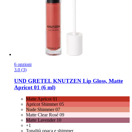
6 opzioni
3.0 (3)
UND GRETEL
KNUTZEN Lip Gloss, Matte
Apricot 01 (6 ml)
Matte Apricot 01
Apricot Shimmer 05
Nude Shimmer 07
Matte Clear Rosé 09
Matte Lavender 10
+1
Tonalità opaca e shimmer