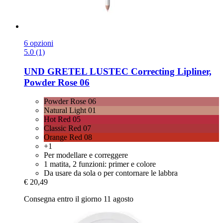
6 opzioni
5.0 (1)
UND GRETEL
LUSTEC Correcting Lipliner,
Powder Rose 06
Powder Rose 06
Natural Light 01
Hot Red 05
Classic Red 07
Orange Red 08
+1
Per modellare e correggere
1 matita, 2 funzioni: primer e colore
Da usare da sola o per contornare le labbra
€ 20,49
Consegna entro il giorno 11 agosto