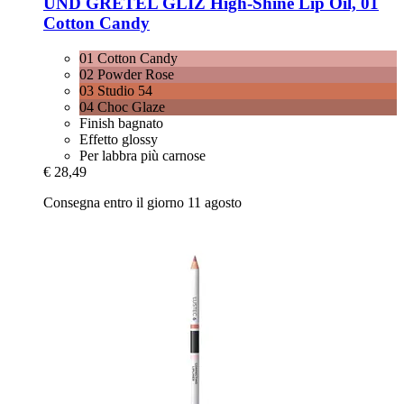
UND GRETEL
GLIZ High-​Shine Lip Oil, 01
Cotton Candy
01 Cotton Candy
02 Powder Rose
03 Studio 54
04 Choc Glaze
Finish bagnato
Effetto glossy
Per labbra più carnose
€ 28,49
Consegna entro il giorno 11 agosto