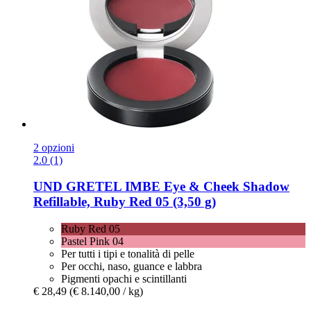
2 opzioni
2.0 (1)
UND GRETEL
IMBE Eye & Cheek Shadow
Refillable, Ruby Red 05 (3,50 g)
Ruby Red 05
Pastel Pink 04
Per tutti i tipi e tonalità di pelle
Per occhi, naso, guance e labbra
Pigmenti opachi e scintillanti
€ 28,49
(€ 8.140,00 / kg)