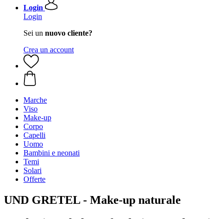
Login
Login
Sei un
nuovo cliente?
Crea un account
Marche
Viso
Make-up
Corpo
Capelli
Uomo
Bambini e neonati
Temi
Solari
Offerte
UND GRETEL - Make-up naturale