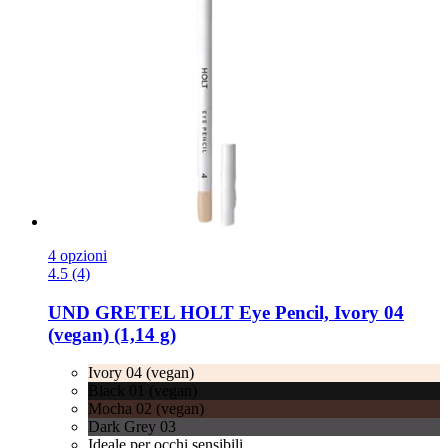
4 opzioni
4.5 (4)
UND GRETEL
HOLT Eye Pencil, Ivory 04
(vegan) (1,14 g)
Ivory 04 (vegan)
Black 01 (vegan)
Mocha 02 (vegan)
Dark Grey 03
Ideale per occhi sensibili