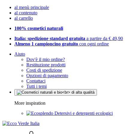
al menù principale
al contenuto
al carrello
100% cosmetici naturali
Italia: spedizione standard gratuita
a partire da € 49,90
Almeno 1 campioncino gratuito
con ogni ordine
Aiuto
Dov'è il mio ordine?
Restituzione prodotti
Costi di spedizione
Opzioni di pagamento
Contattaci
Tutti i temi
More inspiration
Detersivi e detergenti ecologici