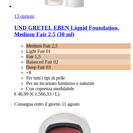
13 opzioni
UND GRETEL
EBEN Liquid Foundation,
Medium Fair 2,5 (30 ml)
Medium Fair 2,5
Light Fair 01
Fair 1,5
Balanced Fair 02
Deep Fair 03
+8
Per tutti i tipi di pelle
Per un incarnato luminoso e naturale
Con coprenza modulabile
€ 46,99
(€ 1.566,33 / L)
Consegna entro il giorno 11 agosto