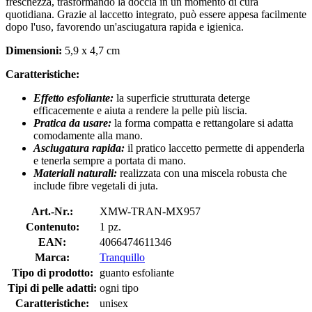
freschezza, trasformando la doccia in un momento di cura
quotidiana. Grazie al laccetto integrato, può essere appesa facilmente
dopo l'uso, favorendo un'asciugatura rapida e igienica.
Dimensioni:
5,9 x 4,7 cm
Caratteristiche:
Effetto esfoliante:
la superficie strutturata deterge
efficacemente e aiuta a rendere la pelle più liscia.
Pratica da usare:
la forma compatta e rettangolare si adatta
comodamente alla mano.
Asciugatura rapida:
il pratico laccetto permette di appenderla
e tenerla sempre a portata di mano.
Materiali naturali:
realizzata con una miscela robusta che
include fibre vegetali di juta.
Art.-Nr.:
XMW-TRAN-MX957
Contenuto:
1 pz.
EAN:
4066474611346
Marca:
Tranquillo
Tipo di prodotto:
guanto esfoliante
Tipi di pelle adatti:
ogni tipo
Caratteristiche:
unisex