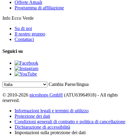
Offerte Attuali
Programma di affiliazione
Info Ecco Verde
Su di noi
Il nostro gruppo
Contattaci
Seguici su
Cambia Paese/lingua
© 2010-2026
niceshops GmbH
(ATU63964918) - All rights
reserved.
Informazioni legali e termini di utilizzo
Protezione dei dati
Condizioni generali di contratto e politica di cancellazione
Dichiarazione di accessibilità
Impostazioni sulla protezione dei dati