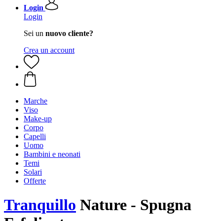
Login
Login
Sei un
nuovo cliente?
Crea un account
Marche
Viso
Make-up
Corpo
Capelli
Uomo
Bambini e neonati
Temi
Solari
Offerte
Tranquillo
Nature - Spugna