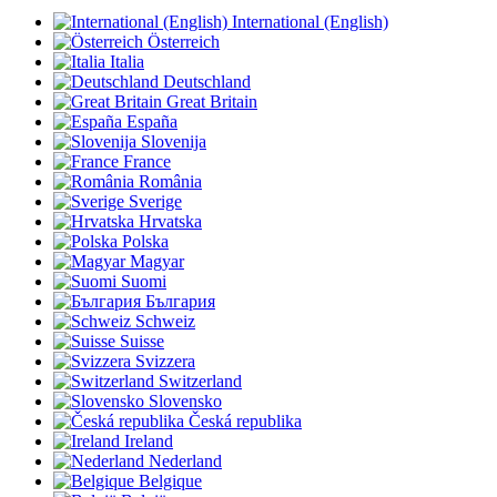
International (English)
Österreich
Italia
Deutschland
Great Britain
España
Slovenija
France
România
Sverige
Hrvatska
Polska
Magyar
Suomi
България
Schweiz
Suisse
Svizzera
Switzerland
Slovensko
Česká republika
Ireland
Nederland
Belgique