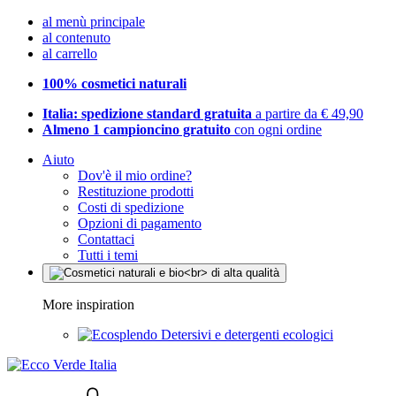
al menù principale
al contenuto
al carrello
100% cosmetici naturali
Italia: spedizione standard gratuita
a partire da € 49,90
Almeno 1 campioncino gratuito
con ogni ordine
Aiuto
Dov'è il mio ordine?
Restituzione prodotti
Costi di spedizione
Opzioni di pagamento
Contattaci
Tutti i temi
More inspiration
Detersivi e detergenti ecologici