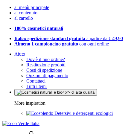
al menù principale
al contenuto
al carrello
100% cosmetici naturali
Italia: spedizione standard gratuita
a partire da € 49,90
Almeno 1 campioncino gratuito
con ogni ordine
Aiuto
Dov'è il mio ordine?
Restituzione prodotti
Costi di spedizione
Opzioni di pagamento
Contattaci
Tutti i temi
More inspiration
Detersivi e detergenti ecologici