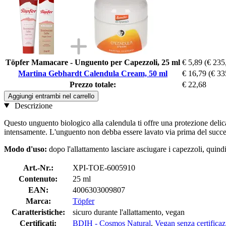
Töpfer Mamacare - Unguento per Capezzoli, 25 ml
€ 5,89
(€ 235
Martina Gebhardt Calendula Cream, 50 ml
€ 16,79
(€ 33
Prezzo totale:
€ 22,68
Aggiungi entrambi nel carrello
Descrizione
Questo unguento biologico alla calendula ti offre una protezione delicat
intensamente. L'unguento non debba essere lavato via prima del succes
Modo d'uso:
dopo l'allattamento lasciare asciugare i capezzoli, quind
Art.-Nr.:
XPI-TOE-6005910
Contenuto:
25 ml
EAN:
4006303009807
Marca:
Töpfer
Caratteristiche:
sicuro durante l'allattamento, vegan
Certificati:
BDIH - Cosmos Natural
,
Vegan senza certifica