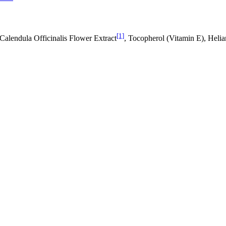
[1]
alendula Officinalis Flower Extract
, Tocopherol (Vitamin E), Heli