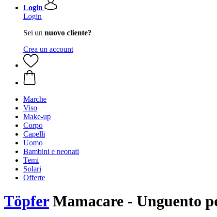
Login
Login
Sei un
nuovo cliente?
Crea un account
Marche
Viso
Make-up
Corpo
Capelli
Uomo
Bambini e neonati
Temi
Solari
Offerte
Töpfer
Mamacare - Unguento per