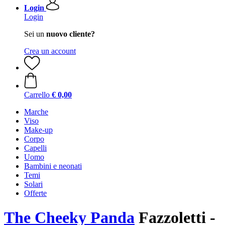
Login
Login
Sei un
nuovo cliente?
Crea un account
Carrello
€ 0,00
Marche
Viso
Make-up
Corpo
Capelli
Uomo
Bambini e neonati
Temi
Solari
Offerte
The Cheeky Panda
Fazzoletti -