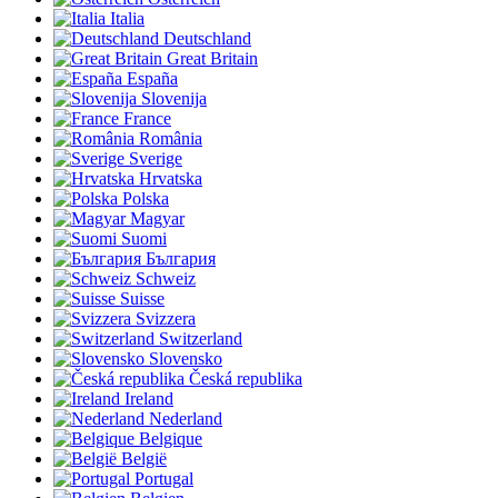
Italia
Deutschland
Great Britain
España
Slovenija
France
România
Sverige
Hrvatska
Polska
Magyar
Suomi
България
Schweiz
Suisse
Svizzera
Switzerland
Slovensko
Česká republika
Ireland
Nederland
Belgique
België
Portugal