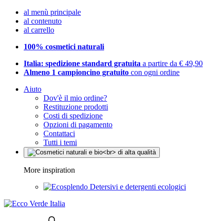
al menù principale
al contenuto
al carrello
100% cosmetici naturali
Italia: spedizione standard gratuita
a partire da € 49,90
Almeno 1 campioncino gratuito
con ogni ordine
Aiuto
Dov'è il mio ordine?
Restituzione prodotti
Costi di spedizione
Opzioni di pagamento
Contattaci
Tutti i temi
More inspiration
Detersivi e detergenti ecologici