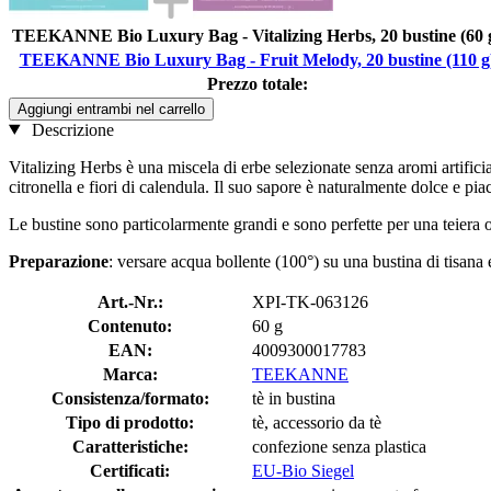
TEEKANNE Bio Luxury Bag - Vitalizing Herbs, 20 bustine (60 
TEEKANNE Bio Luxury Bag - Fruit Melody, 20 bustine (110 g
Prezzo totale:
Aggiungi entrambi nel carrello
Descrizione
Vitalizing Herbs è una miscela di erbe selezionate senza aromi artifici
citronella e fiori di calendula. Il suo sapore è naturalmente dolce e pi
Le bustine sono particolarmente grandi e sono perfette per una teiera o
Preparazione
: versare acqua bollente (100°) su una bustina di tisana 
Art.-Nr.:
XPI-TK-063126
Contenuto:
60 g
EAN:
4009300017783
Marca:
TEEKANNE
Consistenza/formato:
tè in bustina
Tipo di prodotto:
tè, accessorio da tè
Caratteristiche:
confezione senza plastica
Certificati:
EU-Bio Siegel