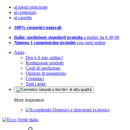
al menù principale
al contenuto
al carrello
100% cosmetici naturali
Italia: spedizione standard gratuita
a partire da € 49,90
Almeno 1 campioncino gratuito
con ogni ordine
Aiuto
Dov'è il mio ordine?
Restituzione prodotti
Costi di spedizione
Opzioni di pagamento
Contattaci
Tutti i temi
More inspiration
Detersivi e detergenti ecologici