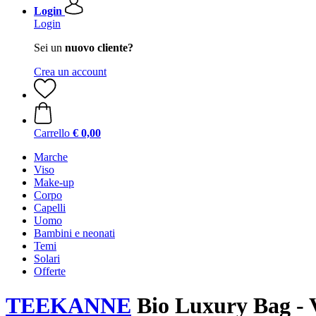
Login
Login
Sei un
nuovo cliente?
Crea un account
Carrello
€ 0,00
Marche
Viso
Make-up
Corpo
Capelli
Uomo
Bambini e neonati
Temi
Solari
Offerte
TEEKANNE
Bio Luxury Bag - V