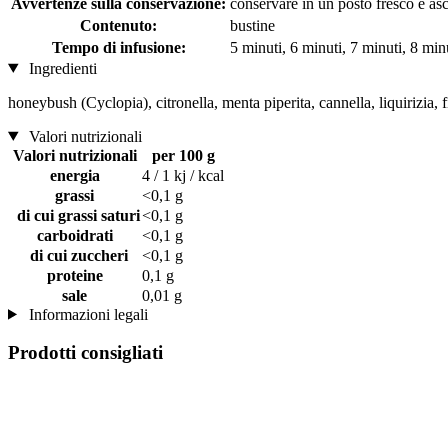
Avvertenze sulla conservazione:
conservare in un posto fresco e asc
Contenuto:
bustine
Tempo di infusione:
5 minuti, 6 minuti, 7 minuti, 8 min
Ingredienti
honeybush (Cyclopia), citronella, menta piperita, cannella, liquirizia, f
Valori nutrizionali
Valori nutrizionali
per 100 g
energia
4 / 1 kj / kcal
grassi
<0,1 g
di cui grassi saturi
<0,1 g
carboidrati
<0,1 g
di cui zuccheri
<0,1 g
proteine
0,1 g
sale
0,01 g
Informazioni legali
Prodotti consigliati