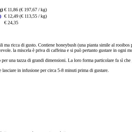
g)
€ 11,86
(€ 197,67 / kg)
)
€ 12,49
(€ 113,55 / kg)
€ 24,35
ali ma ricca di gusto. Contiene honeybush (una pianta simile al rooibos p
acevole. la miscela è priva di caffeina e si può pertanto gustare in ogni 
 per una tazza di grandi dimensioni. La loro forma particolare fa sì che 
e lasciare in infusione per circa 5-8 minuti prima di gustare.