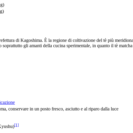
kg)
kg)
refettura di Kagoshima. È la regione di coltivazione del tè più meridion
ano soprattutto gli amanti della cucina sperimentale, in quanto il tè matcha
icazione
ma, conservare in un posto fresco, asciutto e al riparo dalla luce
[1]
 Kyushu)