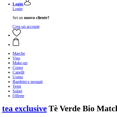
Login
Login
Sei un
nuovo cliente?
Crea un account
Marche
Viso
Make-up
Corpo
Capelli
Uomo
Bambini e neonati
Temi
Solari
Offerte
tea exclusive
Tè Verde Bio Match