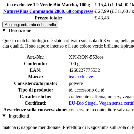
tea exclusive Tè Verde Bio Matcha, 100 g
€ 15,49
(€ 154,90 / 
NaturesPlus Commando 2000, 60 compresse
€ 27,99
(€ 311,00 / 
Prezzo totale:
€ 43,48
Aggiungi entrambi nel carrello
Descrizione
Questo matcha biologico è stato coltivato sull'isola di Kyushu, nella p
alta qualità. Il suo sapore intenso e il suo colore verde brillante ispir
Art.-Nr.:
XPI-RON-553cos
Contenuto:
100 g
EAN:
4260227775532
Marca:
tea exclusive
Consistenza/formato:
polvere
Tipo di prodotto:
tè, accessorio da tè
Caratteristiche:
contenente caffeina, unisex, vegan
Certificati:
EU-Bio Siegel
,
Vegan senza certif
Avvertenze sulla conservazione:
conservare in contenitore salva-aro
Ingredienti
matcha (Giappone meridionale, Prefettura di Kagoshima sull'isola di