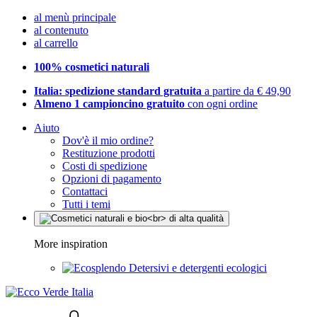
al menù principale
al contenuto
al carrello
100% cosmetici naturali
Italia: spedizione standard gratuita
a partire da € 49,90
Almeno 1 campioncino gratuito
con ogni ordine
Aiuto
Dov'è il mio ordine?
Restituzione prodotti
Costi di spedizione
Opzioni di pagamento
Contattaci
Tutti i temi
More inspiration
Detersivi e detergenti ecologici