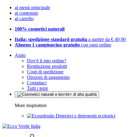
al menù principale
al contenuto
al carrello
100% cosmetici naturali
Italia: spedizione standard gratuita
a partire da € 49,90
Almeno 1 campioncino gratuito
con ogni ordine
Aiuto
Dov'è il mio ordine?
Restituzione prodotti
Costi di spedizione
Opzioni di pagamento
Contattaci
Tutti i temi
More inspiration
Detersivi e detergenti ecologici