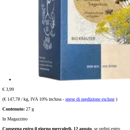
€ 3,99
(
€ 147,78 / kg
, IVA 10% inclusa
-
spese di spedizione escluse
)
Contenuto:
27 g
In Magazzino
Consegna entro il giorno mercoledì, 12 agosto
, se ordini entro