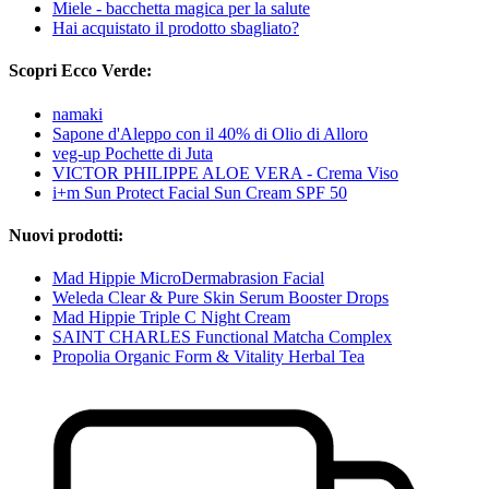
Miele - bacchetta magica per la salute
Hai acquistato il prodotto sbagliato?
Scopri Ecco Verde:
namaki
Sapone d'Aleppo con il 40% di Olio di Alloro
veg-up Pochette di Juta
VICTOR PHILIPPE ALOE VERA - Crema Viso
i+m Sun Protect Facial Sun Cream SPF 50
Nuovi prodotti:
Mad Hippie MicroDermabrasion Facial
Weleda Clear & Pure Skin Serum Booster Drops
Mad Hippie Triple C Night Cream
SAINT CHARLES Functional Matcha Complex
Propolia Organic Form & Vitality Herbal Tea