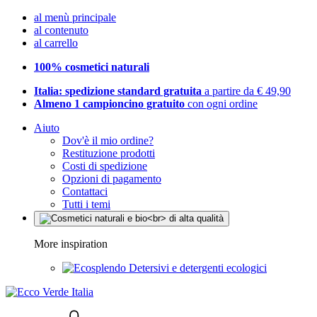
al menù principale
al contenuto
al carrello
100% cosmetici naturali
Italia: spedizione standard gratuita
a partire da € 49,90
Almeno 1 campioncino gratuito
con ogni ordine
Aiuto
Dov'è il mio ordine?
Restituzione prodotti
Costi di spedizione
Opzioni di pagamento
Contattaci
Tutti i temi
More inspiration
Detersivi e detergenti ecologici