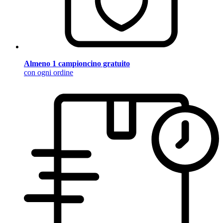
Almeno 1 campioncino gratuito
con ogni ordine