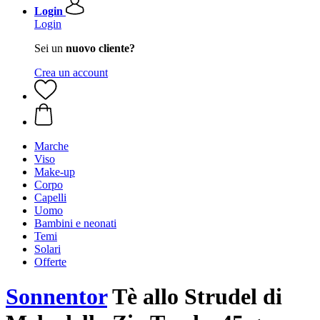
Login
Login
Sei un
nuovo cliente?
Crea un account
Marche
Viso
Make-up
Corpo
Capelli
Uomo
Bambini e neonati
Temi
Solari
Offerte
Sonnentor
Tè allo Strudel di