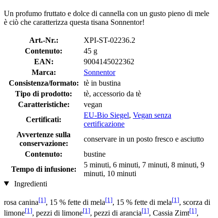
Un profumo fruttato e dolce di cannella con un gusto pieno di mele
è ciò che caratterizza questa tisana Sonnentor!
Art.-Nr.:
XPI-ST-02236.2
Contenuto:
45 g
EAN:
9004145022362
Marca:
Sonnentor
Consistenza/formato:
tè in bustina
Tipo di prodotto:
tè, accessorio da tè
Caratteristiche:
vegan
EU-Bio Siegel
,
Vegan senza
Certificati:
certificazione
Avvertenze sulla
conservare in un posto fresco e asciutto
conservazione:
Contenuto:
bustine
5 minuti, 6 minuti, 7 minuti, 8 minuti, 9
Tempo di infusione:
minuti, 10 minuti
Ingredienti
[1]
[1]
[1]
rosa canina
, 15 % fette di mela
, 15 % fette di mela
, scorza di
[1]
[1]
[1]
[1]
limone
, pezzi di limone
, pezzi di arancia
, Cassia Zimt
,