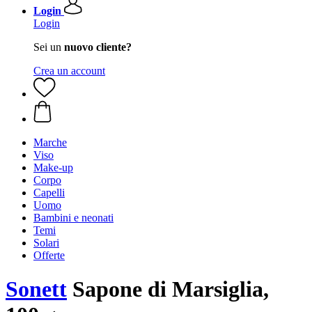
Login
Login
Sei un
nuovo cliente?
Crea un account
Marche
Viso
Make-up
Corpo
Capelli
Uomo
Bambini e neonati
Temi
Solari
Offerte
Sonett
Sapone di Marsiglia,