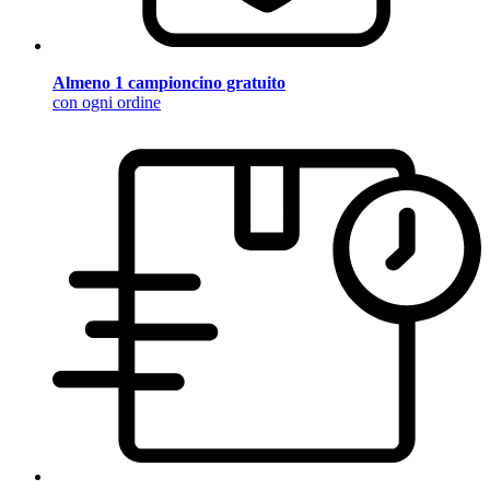
Almeno 1 campioncino gratuito
con ogni ordine