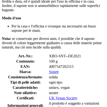
fredda e dura, ed è quindi ideale per l'uso in officina e in casa.
Inoltre, il sapone non si ammorbidisce rapidamente sulle superfici
bagnate.
Modo d'uso
Per la casa e l'officina e ovunque sia necessario un buon
sapone per le mani.
Nota:
se conservato per diversi anni, è possibile che il sapone
diventi di colore leggermente giallastro a causa delle materie prime
naturali, ma ciò non incide sulla qualità.
Art.-Nr.:
XBO-SNT--DE2021
Contenuto:
100 g
EAN:
4007547202115
Marca:
Sonett
Consistenza/formato:
solida
Tipi di pelle adatti:
ogni tipo
Caratteristiche:
unisex, vegan
Note olfattive:
neutre
Certificati:
UK Vegan Society
il prodotto è soggetto a variazioni
Informazioni generali: