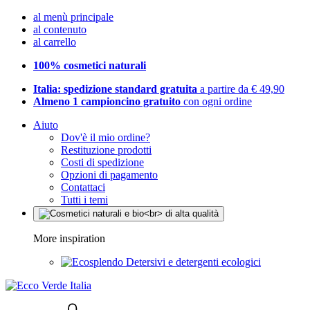
al menù principale
al contenuto
al carrello
100% cosmetici naturali
Italia: spedizione standard gratuita
a partire da € 49,90
Almeno 1 campioncino gratuito
con ogni ordine
Aiuto
Dov'è il mio ordine?
Restituzione prodotti
Costi di spedizione
Opzioni di pagamento
Contattaci
Tutti i temi
More inspiration
Detersivi e detergenti ecologici